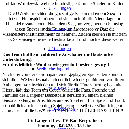
und Jan Wroblewski weitere bundesligaerfahrene Spieler im Kader.
U14-Jungen
Die UWSler möchten die großartige Saison mit einem Sieg im
letzten Heimspiel krönen und sich auch für die Niederlage im
Hinspiel revanchieren. Nach dem Sieg am vergangenen Samstag
U12-Jungen
gegen Speyer ist der Truppe um
Ligatopscorer Butz
die
Vizemeisterschaft nicht mehr zu nehmen. Zudem stellten sie mit dem
16. Saisonsieg eine neue Bestmarke auf und möchte diese weiter
ausbauen.
U10-Jungen
Das Team hofft auf zahlreiche Zuschauer und lautstarke
Unterstützung.
Für das leibliche Wohl ist wie gewohnt bestens gesorgt!
Weibliche Jugend
Nach drei von der Coronapandemie geplagten Spielzeiten können
sich die UWSler diesmal auch endlich wieder gebührend von Ihren
Anhängern verabschieden und sich für die Unterstützung bedanken.
U18-Mädchen
Hierzu lädt das Team um Coach Glisic alle Fans, Freunde und
Familien des Langener Basketballs herzlich zu einem kleinen
Saisonausklang im Anschluss an das Spiel ein. Für Speis und Trank
ist natürlich auch nach dem Spiel gesorgt – selbstverständlich geht
U16-Mädchen
dann alles auf die UWSler – LASST EUCH ÜBERRASCHEN !!!
TV Langen II vs. TV Bad Bergzabern
Sonntag, 26.03.23 – 18 Uhr