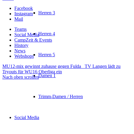
Facebook
Herren 3
Instagram
Mail
Teams
Herren 4
Social Media
CampZeit & Events
History
News
Herren 5
Webshops
MU12-mix gewinnt zuhause gegen Fulda
TV Langen lädt zu
Tryouts für WU16 Oberliga ein
Damen 1
Nach oben scrollen
Trimm-Damen / Herren
Social Media