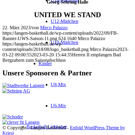
U14-Mädchen
Georg Sehring Halle
UNITED WE STAND
U12-Mädchen
22. März 2023
/
von
Mirco Palazzo
https://langen-basketball.de/wp-content/uploads/2022/09/FB-
Banner-UWS-Saison-11.png
624
1640
Mirco Palazzo
U10-Mädchen
https://langen-basketball.de/wp-
content/uploads/2018/08/logo_basketball.png
Mirco Palazzo
2023-
03-22 09:00:55
2023-03-20 15:44:35
Herren II empfangen Bad
Bergzabern zum Saisonabschluss
Kinder
Unsere Sponsoren & Partner
U8-Mix
U6-Mix
Basketball Liebhaber
© Copyright - Langen Basketball -
Enfold WordPress Theme by
Kriesi