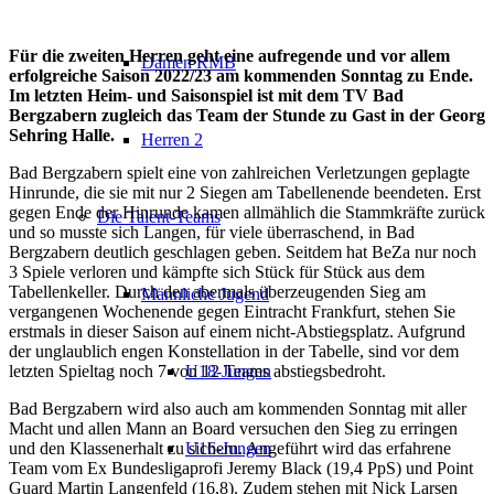
Für die zweiten Herren geht eine aufregende und vor allem
Damen RMB
erfolgreiche Saison 2022/23 am kommenden Sonntag zu Ende.
Im letzten Heim- und Saisonspiel ist mit dem TV Bad
Bergzabern zugleich das Team der Stunde zu Gast in der Georg
Sehring Halle.
Herren 2
Bad Bergzabern spielt eine von zahlreichen Verletzungen geplagte
Hinrunde, die sie mit nur 2 Siegen am Tabellenende beendeten. Erst
gegen Ende der Hinrunde kamen allmählich die Stammkräfte zurück
Die Talent-Teams
und so musste sich Langen, für viele überraschend, in Bad
Bergzabern deutlich geschlagen geben. Seitdem hat BeZa nur noch
3 Spiele verloren und kämpfte sich Stück für Stück aus dem
Tabellenkeller. Durch den abermals überzeugenden Sieg am
Männliche Jugend
vergangenen Wochenende gegen Eintracht Frankfurt, stehen Sie
erstmals in dieser Saison auf einem nicht-Abstiegsplatz. Aufgrund
der unglaublich engen Konstellation in der Tabelle, sind vor dem
letzten Spieltag noch 7 von 12 Teams abstiegsbedroht.
U18-Jungen
Bad Bergzabern wird also auch am kommenden Sonntag mit aller
Macht und allen Mann an Board versuchen den Sieg zu erringen
und den Klassenerhalt zu sichern. Angeführt wird das erfahrene
U16-Jungen
Team vom Ex Bundesligaprofi Jeremy Black (19,4 PpS) und Point
Guard Martin Langenfeld (16,8). Zudem stehen mit Nick Larsen