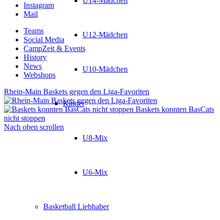
U14-Mädchen
Instagram
Mail
Teams
U12-Mädchen
Social Media
CampZeit & Events
History
News
U10-Mädchen
Webshops
Rhein-Main Baskets gegen den Liga-Favoriten
Kinder
Baskets konnten BasCats
nicht stoppen
Nach oben scrollen
U8-Mix
U6-Mix
Basketball Liebhaber