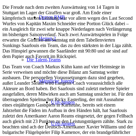
Die Freude nach dem zweiten Auswärtssieg von 14 Tagen in
Stuttgart im Lager der Giraffen war groß.
Am Ende einer
Damen RMB
kämpferisch starken Leistung war vor allem wegen des Last Second
Wurfes von Kapitän Maxim Schneider eine Portion Glück dabei –
ein Ausgleich für zwei sehr knappe Niederlagen nach Verlängerung
im bisherigen Saisonverlauf. Nach zwei Auswärtsspielen in Folge
Herren 2
erwarten die Giraffen am Samstag mit dem Tabellenvierten
Sunkings Saarlouis ein Team, das zu den stärksten in der Liga zählt.
Das Hinspiel gewannen die Saarländer mit 90:80 und sie sind auf
dem Papier auch Favorit im Rückspiel.
Die Talent-Teams
Das Team von Coach Markus Kühn kann auf vier Heimsiege in
Serie verweisen und möchte diese Bilanz am Samstag weiter
ausbauen. Die personellen Voraussetzungen dazu sind gegeben,
Männliche Jugend
außer Leander Sielaff wird Langens Coach voraussichtlich alle
Akteure an Bord haben. Bei Saarlouis sind zuletzt mehrere Spieler
ausgefallen, deren Mitwirken auch am Samstag unsicher ist. Für den
überragenden Spielmacher Ricky Easterling, der mit Ausnahme
U18-Jungen
eines einjährigen Gastspiels in Karlsruhe, bereits seit einem
Jahrzehnt die Fäden im Aufbau in den Händen hält, hat Saarlouis
zuletzt den Amerikaner Aaron Reams eingesetzt, der gegen Fellbach
auch gleich mit 23 Punkten zu den Leistungsträgern zählte. Stark zu
U16-Jungen
beachten sind ach der Deutsch-Amerikaner Xavier Williams und der
bulgarische Flügelspieler Filip Kamenov, der ein brandgefährlicher