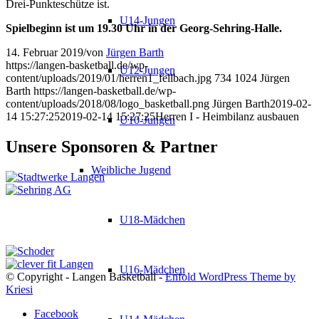
Drei-Punkteschütze ist.
U14-Jungen
Spielbeginn ist um 19.30 Uhr in der Georg-Sehring-Halle.
14. Februar 2019
/
von
Jürgen Barth
https://langen-basketball.de/wp-
U12-Jungen
content/uploads/2019/01/herren1_fellbach.jpg
734
1024
Jürgen
Barth
https://langen-basketball.de/wp-
content/uploads/2018/08/logo_basketball.png
Jürgen Barth
2019-02-
14 15:27:25
2019-02-14 15:27:25
Herren I - Heimbilanz ausbauen
U10-Jungen
Unsere Sponsoren & Partner
Weibliche Jugend
U18-Mädchen
U16-Mädchen
© Copyright - Langen Basketball -
Enfold WordPress Theme by
Kriesi
Facebook