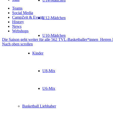
U14-Mädchen
Teams
Social Media
CampZeit & Events
U12-Mädchen
History
News
Webshops
U10-Mädchen
Die Saison geht weiter für alle 562 TVL-Basketballer*innen
Herren I
Nach oben scrollen
Kinder
U8-Mix
U6-Mix
Basketball Liebhaber