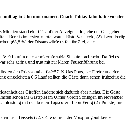
achmittag in Ulm untermauert. Coach Tobias Jahn hatte vor der
 Minuten stand ein 0:11 auf der Anzeigentafel, ehe der Gastgeber
ten. Bereits im ersten Viertel waren Risto Vasiljevic, (2). Leon Fertig
chen (68,8 %) der Distanzwürfe trafen ihr Ziel, eine
 3:19 Lauf in eine sehr komfortable Situation gebracht. Da fiel es
war sehr gering und trug mit zur klaren Pausenführung bei.
kürzten den Rückstand auf 42:57. Niklas Pons, per Dreier und der
eingeleiteten 0:6 Lauf stellten die Gäste dann schon frühzeitig die
egenheit der Giraffen änderte sich dadurch aber nichts. Die Gäste
iraffen schon ihr Gastspiel im Ulmer Vorort Söflingen im November
 Teamleistung mit den beiden Topscorern Leon Fertig (25 Punkte) und
 den Lich Baskets (72:75), wodurch der Vorsprung auf beide