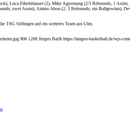
lock), Luca Eibelshäuser (2), Mike Agyemang (2/3 Rebounds, 1 Assist, 
ounds, zwei Assist), Amino Abou (2, 3 Rebounds, ein Ballgewinn), Dev
 die TSG Söflingen auf ein weiteres Team aus Ulm.
nsheim.jpg
906
1208
Jürgen Barth
https://langen-basketball.de/wp-con
si