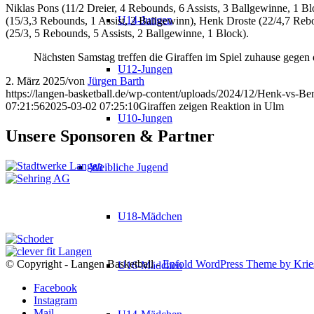
Niklas Pons (11/2 Dreier, 4 Rebounds, 6 Assists, 3 Ballgewinne, 1 B
U14-Jungen
(15/3,3 Rebounds, 1 Assist, 2 Ballgewinn), Henk Droste (22/4,7 Reb
(25/3, 5 Rebounds, 5 Assists, 2 Ballgewinne, 1 Block).
Nächsten Samstag treffen die Giraffen im Spiel zuhause gegen
U12-Jungen
2. März 2025
/
von
Jürgen Barth
https://langen-basketball.de/wp-content/uploads/2024/12/Henk-vs-Be
07:21:56
2025-03-02 07:25:10
Giraffen zeigen Reaktion in Ulm
U10-Jungen
Unsere Sponsoren & Partner
Weibliche Jugend
U18-Mädchen
© Copyright - Langen Basketball -
Enfold WordPress Theme by Krie
U16-Mädchen
Facebook
Instagram
Mail