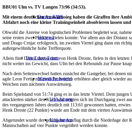
BBU01 Ulm vs. TV Langen 73:96 (34:53).
Damen RMB
Mit einem deutlichen Auswärtssieg haben die Giraffen ihre Amb
Abfahrt noch eine kleine Trainingseinheit absolvieren lassen und
Obwohl die Anreise von logistischen Problemen begleitet war, nahmen
Herren 2
seine ersten zwei Punkte erzielen konnte. Vor allem aus der Distanz sa
und Drago Crnjac erfolgreich, im zweiten Viertel ging dann ein richt
außergewöhnliche hohe Trefferquote.
Die Talent-Teams
Allein fünf Dreier, davon drei von Henk Droste, fielen in den letzten 
nicht weiter ins Gewicht, dass Ulm bei den Rebounds zur Pause knapp 
Nach dem Seitenwechsel hatten zunächst die Gastgeber, bei denen nic
Männliche Jugend
agile Leon Fertig mit zwei Freiwürfen erhöhten aber gleich wieder a
Weichen zum nächsten Auswärtssieg.
Beim Spielstand von 51:74 ging es in das letzte Viertel. Dem jungen
U18-Jungen
attackierten stärker den Korb und zeigten sich im Durchgang zwei a
des vergangenen Jahres deutlich mit 113:61 gewonnen hatten, erwies 
Henk Droste (22 Punkte) wurde am Ende mit dem vierten Auswärtssie
U16-Jungen
Abgerundet wurde der gelungene Ausflug durch die Niederlage der K
Mannschaften auf vier Punkte vergrößert werden konnte.