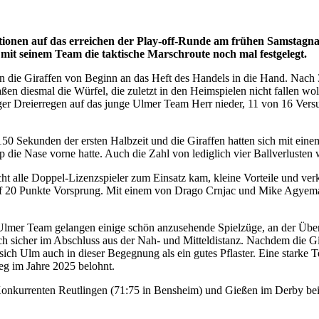
itionen auf das erreichen der Play-off-Runde am frühen Samstagn
 mit seinem Team die taktische Marschroute noch mal festgelegt.
 die Giraffen von Beginn an das Heft des Handels in die Hand. Nach 3
ßen diesmal die Würfel, die zuletzt in den Heimspielen nicht fallen woll
iger Dreierregen auf das junge Ulmer Team Herr nieder, 11 von 16 Versu
150 Sekunden der ersten Halbzeit und die Giraffen hatten sich mit einem
die Nase vorne hatte. Auch die Zahl von lediglich vier Ballverlusten 
ht alle Doppel-Lizenzspieler zum Einsatz kam, kleine Vorteile und ver
uf 20 Punkte Vorsprung. Mit einem von Drago Crnjac und Mike Agyemang 
 Ulmer Team gelangen einige schön anzusehende Spielzüge, an der Überl
uch sicher im Abschluss aus der Nah- und Mitteldistanz. Nachdem die G
sich Ulm auch in dieser Begegnung als ein gutes Pflaster. Eine starke
g im Jahre 2025 belohnt.
onkurrenten Reutlingen (71:75 in Bensheim) und Gießen im Derby bei