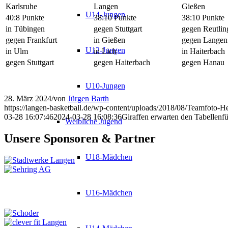
Karlsruhe
Langen
Gießen
U14-Jungen
40:8 Punkte
38:10 Punkte
38:10 Punkte
in Tübingen
gegen Stuttgart
gegen Reutlin
gegen Frankfurt
in Gießen
gegen Langen
U12-Jungen
in Ulm
in Lich
in Haiterbach
gegen Stuttgart
gegen Haiterbach
gegen Hanau
U10-Jungen
28. März 2024
/
von
Jürgen Barth
https://langen-basketball.de/wp-content/uploads/2018/08/Teamfoto-H
03-28 16:07:46
2024-03-28 16:08:36
Giraffen erwarten den Tabellenfü
Weibliche Jugend
Unsere Sponsoren & Partner
U18-Mädchen
U16-Mädchen