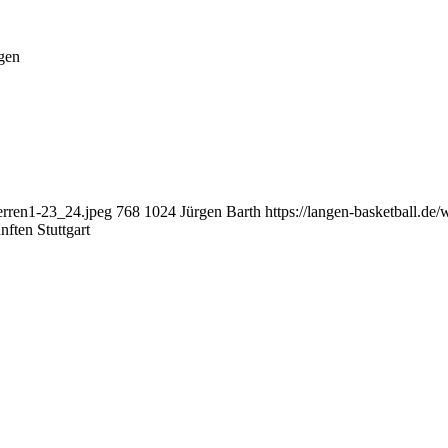
gen
erren1-23_24.jpeg
768
1024
Jürgen Barth
https://langen-basketball.de
nften Stuttgart