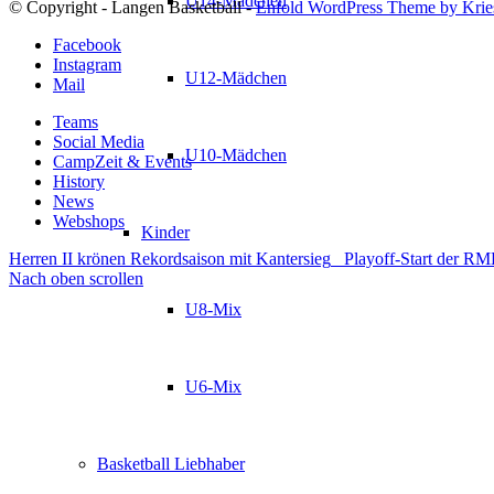
U14-Mädchen
© Copyright - Langen Basketball -
Enfold WordPress Theme by Krie
Facebook
Instagram
U12-Mädchen
Mail
Teams
Social Media
U10-Mädchen
CampZeit & Events
History
News
Webshops
Kinder
Herren II krönen Rekordsaison mit Kantersieg
Playoff-Start der RM
Nach oben scrollen
U8-Mix
U6-Mix
Basketball Liebhaber