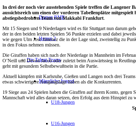
In drei der noch vier ausstehenden Spiele treffen die Langener
aussichtsreich um einen der vorderen Tabellenplätze mitgespiel
Damen RMB
abstiegsbedrohten Team von Makkabi Frankfurt
.
Mit 15 Siegen und 9 Niederlagen wird es für Stuttgart nun darum geh
der in den beiden letzten Spielen 56 Punkte erzielen und dabei jewe
Herren 2
wie gegen Ulm Jose Jimenez die in der Lage sind, zweistellig zu Pun
in den Fokus nehmen müssen.
Die Giraffen haben sich nach der Niederlage in Mannheim im Februar 
Die Talent-Teams
O’Neill und Devon Jacob oder zuletzt beim Auswärtssieg in Reutlin
geht mit gesundem Selbstbewußtsein in die Partie.
Aktuell kämpfen mit Karlsruhe, Gießen und Langen noch drei Teams u
Männliche Jugend
etwas schwierigere Ausgangslage haben als die Konkurrenten.
19 Siege aus 24 Spielen haben die Giraffen auf ihrem Konto, gegen St
Mannschaft wird alles daran setzen, den Erfolg aus dem Hinspiel zu 
U18-Jungen
S
U16-Jungen