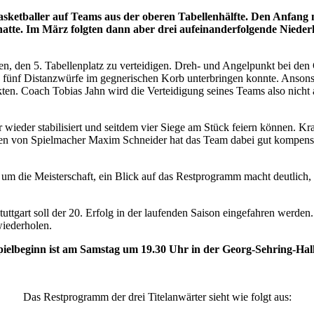
 Basketballer auf Teams aus der oberen Tabellenhälfte. Den Anfan
t hatte. Im März folgten dann aber drei aufeinanderfolgende Nie
en, den 5. Tabellenplatz zu verteidigen. Dreh- und Angelpunkt bei den
ils fünf Distanzwürfe im gegnerischen Korb unterbringen konnte. Anso
kten. Coach Tobias Jahn wird die Verteidigung seines Teams also nicht
wieder stabilisiert und seitdem vier Siege am Stück feiern können. Kr
gen von Spielmacher Maxim Schneider hat das Team dabei gut kompensi
m die Meisterschaft, ein Blick auf das Restprogramm macht deutlich, 
uttgart soll der 20. Erfolg in der laufenden Saison eingefahren werde
wiederholen.
pielbeginn ist am Samstag um 19.30 Uhr in der Georg-Sehring-Hall
Das Restprogramm der drei Titelanwärter sieht wie folgt aus: