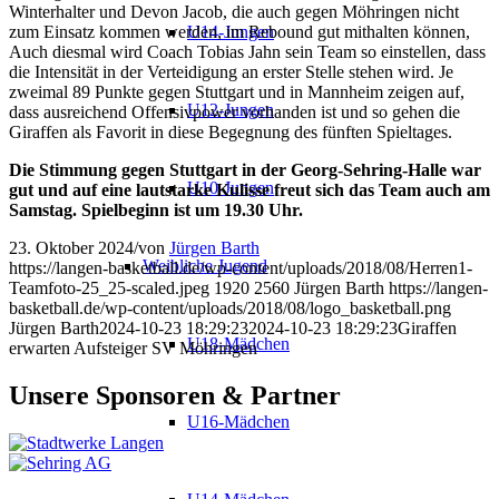
Winterhalter und Devon Jacob, die auch gegen Möhringen nicht
zum Einsatz kommen werden
, im Rebound gut mithalten können,
U14-Jungen
Auch
diesmal wird Coach Tobias Jahn sein Team so einstellen, dass
die Intensität in der Verteidigung an erster Stelle stehen wird. Je
zweimal 89 Punkte gegen Stuttgart und in Mannheim zeigen auf,
U12-Jungen
dass ausreichend Offensivpower vorhanden ist und so gehen die
Giraffen als Favorit in diese Begegnung des fünf
ten Spieltages.
Die Stimmung gegen Stuttgart in der Georg-Sehring-Halle war
U10-Jungen
gut und auf eine lautstarke Kulisse freut sich das Team auch am
Samstag.
Spielbeginn ist um 19.30 Uhr.
23. Oktober 2024
/
von
Jürgen Barth
Weibliche Jugend
https://langen-basketball.de/wp-content/uploads/2018/08/Herren1-
Teamfoto-25_25-scaled.jpeg
1920
2560
Jürgen Barth
https://langen-
basketball.de/wp-content/uploads/2018/08/logo_basketball.png
Jürgen Barth
2024-10-23 18:29:23
2024-10-23 18:29:23
Giraffen
U18-Mädchen
erwarten Aufsteiger SV Möhringen
Unsere Sponsoren & Partner
U16-Mädchen