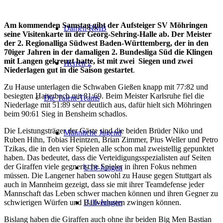
Am kommenden Samstag gibt der Aufsteiger SV Möhringen
Damen RMB
seine Visitenkarte in der Georg-Sehring-Halle ab. Der Meister
der 2. Regionalliga Südwest Baden-Württemberg
, der in den
70iger Jahren in der damaligen 2. Bundesliga Süd die Klingen
mit Langen gekreuzt hatte, ist mit zwei Siegen und zwei
Herren 2
Niederlagen gut in die Saison gestartet
.
Zu Hause unterlagen die Schwaben Gießen knapp mit 77:82 und
besiegten
Haiterbach
mit 81:69. Beim Meister Karlsruhe fiel die
Die Talent-Teams
Niederlage mit 51:89 sehr deutlich aus, dafür hielt sich Möhringen
beim 90:61 Sieg in Bensheim schadlos.
Die Leistungsträger der Gäste sind die beiden Brüder Niko und
Männliche Jugend
Ruben
Hihn
, Tobias
Heintzen
, Brian Zimmer, Pius Weller und Petro
Tzikas
, die in den vier Spielen alle schon mal zweistellig gepunktet
haben. Das bedeutet, dass die Verteidigungsspezialisten auf Seiten
der Giraffen viele gegnerische Spieler in ihren Fokus nehmen
U18-Jungen
müssen. Die
Langener
haben sowohl zu Hause gegen Stuttgart als
auch in Mannheim gezeigt, dass sie mit ihrer
Teamdefense
jeder
Mannschaft das Leben schwer machen können und ihren Gegner zu
schwierigen Würfen und Ballverlusten zwingen können.
U16-Jungen
Bislang haben die Giraffen auch ohne ihr beiden Big
Men
Bastian