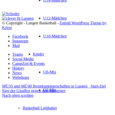
U14-Mädchen
U12-Mädchen
© Copyright - Langen Basketball -
Enfold WordPress Theme by
Kriesi
U10-Mädchen
Facebook
Instagram
Mail
Kinder
Teams
Social Media
CampZeit & Events
History
U8-Mix
News
Webshops
MÜ35 und MÜ40 Bezirksmeisterschaften in Langen
Start-Ziel
U6-Mix
Sieg der Giraffen gegen den Aufsteiger
Nach oben scrollen
Basketball Liebhaber