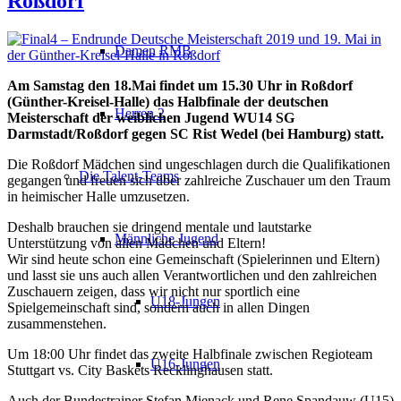
Roßdorf
Damen RMB
Am Samstag den 18.Mai findet um 15.30 Uhr in Roßdorf
(Günther-Kreisel-Halle) das Halbfinale der deutschen
Herren 2
Meisterschaft der weiblichen Jugend WU14 SG
Darmstadt/Roßdorf gegen SC Rist Wedel (bei Hamburg) statt.
Die Roßdorf Mädchen sind ungeschlagen durch die Qualifikationen
Die Talent-Teams
gegangen und freuen sich über zahlreiche Zuschauer um den Traum
in heimischer Halle umzusetzen.
Deshalb brauchen sie dringend mentale und lautstarke
Männliche Jugend
Unterstützung von allen Mädchen und Eltern!
Wir sind heute schon eine Gemeinschaft (Spielerinnen und Eltern)
und lasst sie uns auch allen Verantwortlichen und den zahlreichen
Zuschauern zeigen, dass wir nicht nur sportlich eine
U18-Jungen
Spielgemeinschaft sind, sondern auch in allen Dingen
zusammenstehen.
Um 18:00 Uhr findet das zweite Halbfinale zwischen Regioteam
U16-Jungen
Stuttgart vs. City Baskets Recklinghausen statt.
Auch der Bundestrainer Stefan Mienack und Rene Spandauw (U15)