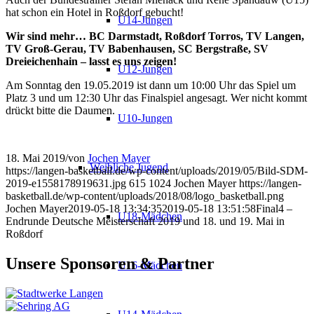
hat schon ein Hotel in Roßdorf gebucht!
U14-Jungen
Wir sind mehr… BC Darmstadt, Roßdorf Torros, TV Langen,
TV Groß-Gerau, TV Babenhausen, SC Bergstraße, SV
Dreieichenhain – lasst es uns zeigen!
U12-Jungen
Am Sonntag den 19.05.2019 ist dann um 10:00 Uhr das Spiel um
Platz 3 und um 12:30 Uhr das Finalspiel angesagt. Wer nicht kommt
drückt bitte die Daumen.
U10-Jungen
18. Mai 2019
/
von
Jochen Mayer
Weibliche Jugend
https://langen-basketball.de/wp-content/uploads/2019/05/Bild-SDM-
2019-e1558178919631.jpg
615
1024
Jochen Mayer
https://langen-
basketball.de/wp-content/uploads/2018/08/logo_basketball.png
Jochen Mayer
2019-05-18 13:34:35
2019-05-18 13:51:58
Final4 –
U18-Mädchen
Endrunde Deutsche Meisterschaft 2019 und 18. und 19. Mai in
Roßdorf
Unsere Sponsoren & Partner
U16-Mädchen