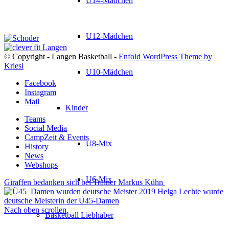
U14-Mädchen
U12-Mädchen
© Copyright - Langen Basketball -
Enfold WordPress Theme by
Kriesi
U10-Mädchen
Facebook
Instagram
Mail
Kinder
Teams
Social Media
CampZeit & Events
U8-Mix
History
News
Webshops
U6-Mix
Giraffen bedanken sich bei Trainer Markus Kühn
Helga Lechte wurde
deutsche Meisterin der Ü45-Damen
Nach oben scrollen
Basketball Liebhaber