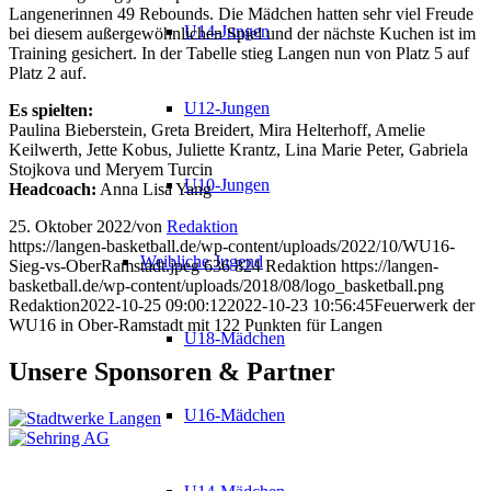
Langenerinnen 49 Rebounds. Die Mädchen hatten sehr viel Freude
U14-Jungen
bei diesem außergewöhnlichen Spiel und der nächste Kuchen ist im
Training gesichert. In der Tabelle stieg Langen nun von Platz 5 auf
Platz 2 auf.
U12-Jungen
Es spielten:
Paulina Bieberstein, Greta Breidert, Mira Helterhoff, Amelie
Keilwerth, Jette Kobus, Juliette Krantz, Lina Marie Peter, Gabriela
Stojkova und Meryem Turcin
U10-Jungen
Headcoach:
Anna Lisa Yang
25. Oktober 2022
/
von
Redaktion
https://langen-basketball.de/wp-content/uploads/2022/10/WU16-
Weibliche Jugend
Sieg-vs-OberRamstadt.jpeg
636
824
Redaktion
https://langen-
basketball.de/wp-content/uploads/2018/08/logo_basketball.png
Redaktion
2022-10-25 09:00:12
2022-10-23 10:56:45
Feuerwerk der
WU16 in Ober-Ramstadt mit 122 Punkten für Langen
U18-Mädchen
Unsere Sponsoren & Partner
U16-Mädchen