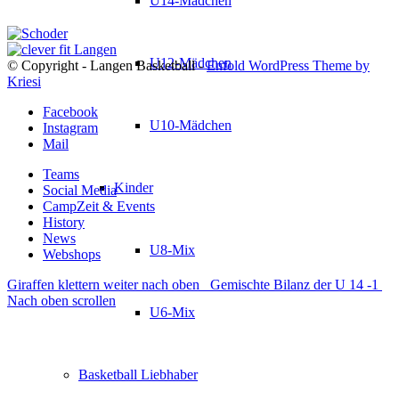
U14-Mädchen
U12-Mädchen
© Copyright - Langen Basketball -
Enfold WordPress Theme by
Kriesi
Facebook
U10-Mädchen
Instagram
Mail
Teams
Kinder
Social Media
CampZeit & Events
History
News
U8-Mix
Webshops
Giraffen klettern weiter nach oben
Gemischte Bilanz der U 14 -1
Nach oben scrollen
U6-Mix
Basketball Liebhaber