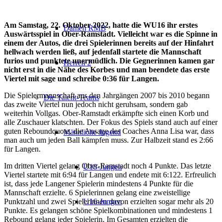
Am Samstag, 22. Oktober 2022, hatte die WU16 ihr erstes
Damen RMB
Auswärtsspiel in Ober-Ramstadt. Vielleicht war es die Spinne in
einem der Autos, die drei Spielerinnen bereits auf der Hinfahrt
hellwach werden ließ, auf jedenfall startete die Mannschaft
furios und punktete unermüdlich. Die Gegnerinnen kamen gar
Herren 2
nicht erst in die Nähe des Korbes und man beendete das erste
Viertel mit sage und schreibe 0:36 für Langen.
Die Spielermannschaft aus den Jahrgängen 2007 bis 2010 begann
Die Talent-Teams
das zweite Viertel nun jedoch nicht geruhsam, sondern gab
weiterhin Vollgas. Ober-Ramstadt erkämpfte sich einen Korb und
alle Zuschauer klatschten. Der Fokus des Spiels stand auch auf einer
guten Reboundquote, die Ansage des Coaches Anna Lisa war, dass
Männliche Jugend
man auch um jeden Ball kämpfen muss. Zur Halbzeit stand es 2:66
für Langen.
Im dritten Viertel gelang Ober-Ramstadt noch 4 Punkte. Das letzte
U18-Jungen
Viertel startete mit 6:94 für Langen und endete mit 6:122. Erfreulich
ist, dass jede Langener Spielerin mindestens 4 Punkte für die
Mannschaft erzielte. 6 Spielerinnen gelang eine zweistellige
Punktzahl und zwei Spielerinnen davon erzielten sogar mehr als 20
U16-Jungen
Punkte. Es gelangen schöne Spielkombinationen und mindestens 1
Rebound gelang jeder Spielerin. Im Gesamten erzielten die