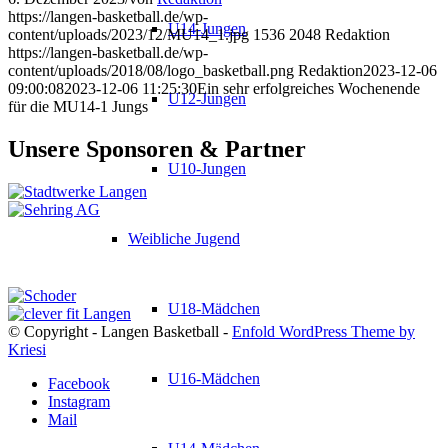
https://langen-basketball.de/wp-
U14-Jungen
content/uploads/2023/12/MU14_1.jpg
1536
2048
Redaktion
https://langen-basketball.de/wp-
content/uploads/2018/08/logo_basketball.png
Redaktion
2023-12-06
09:00:08
2023-12-06 11:25:30
Ein sehr erfolgreiches Wochenende
U12-Jungen
für die MU14-1 Jungs
Unsere Sponsoren & Partner
U10-Jungen
Weibliche Jugend
U18-Mädchen
© Copyright - Langen Basketball -
Enfold WordPress Theme by
Kriesi
U16-Mädchen
Facebook
Instagram
Mail