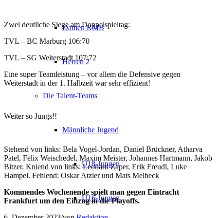
Zwei deutliche Siege am Doppelspieltag:
Damen RMB
TVL – BC Marburg 106:70
TVL – SG Weiterstadt 107:72
Herren 2
Eine super Teamleistung – vor allem die Defensive gegen
Weiterstadt in der 1. Halbzeit war sehr effizient!
Die Talent-Teams
Weiter so Jungs!!
Männliche Jugend
Stehend von links: Bela Vogel-Jordan, Daniel Brückner, Atharva
Patel, Felix Weischedel, Maxim Meister, Johannes Hartmann, Jakob
U18-Jungen
Bitzer. Kniend von links: Leonard Zaper, Erik Freudl, Luke
Hampel. Fehlend: Oskar Atzler und Mats Melbeck
Kommendes Wochenende spielt man gegen Eintracht
U16-Jungen
Frankfurt um den Einzug in die Playoffs.
6. Dezember 2023
/
von
Redaktion