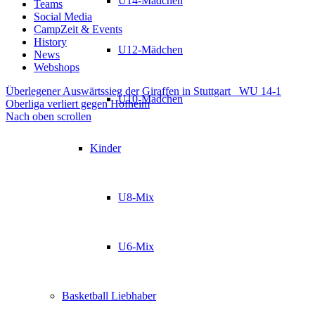
U14-Mädchen
Teams
Social Media
CampZeit & Events
History
U12-Mädchen
News
Webshops
Überlegener Auswärtssieg der Giraffen in Stuttgart
WU 14-1
U10-Mädchen
Oberliga verliert gegen Hofheim
Nach oben scrollen
Kinder
U8-Mix
U6-Mix
Basketball Liebhaber