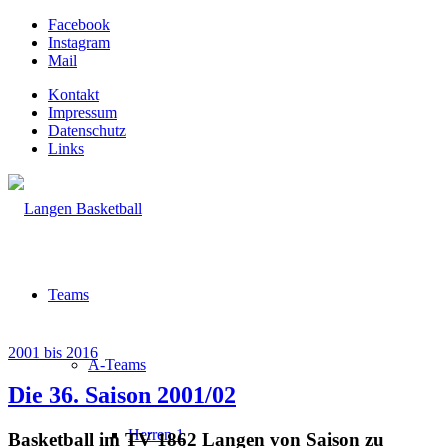
Facebook
Instagram
Mail
Kontakt
Impressum
Datenschutz
Links
Teams
2001 bis 2016
A-Teams
Die 36. Saison 2001/02
Herren 1
Basketball im TV 1862 Langen von Saison zu