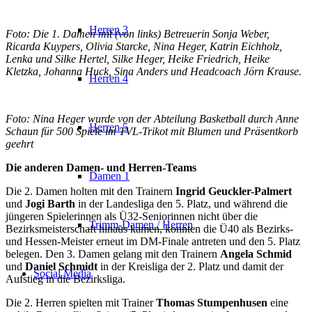
Herren 3
Foto: Die 1. Damen mit (von links) Betreuerin Sonja Weber,
Ricarda Kuypers, Olivia Starcke, Nina Heger, Katrin Eichholz,
Lenka und Silke Hertel, Silke Heger, Heike Friedrich, Heike
Kletzka, Johanna Huck, Sina Anders und Headcoach Jörn Krause.
Herren 4
Foto: Nina Heger wurde von der Abteilung Basketball durch Anne
Herren 5
Schaun für 500 Spiele im TVL-Trikot mit Blumen und Präsentkorb
geehrt
Die anderen Damen- und Herren-Teams
Damen 1
Die 2. Damen holten mit den Trainern
Ingrid Geuckler-Palmert
und
Jogi Barth
in der Landesliga den 5. Platz, und während die
jüngeren Spielerinnen als Ü32-Seniorinnen nicht über die
Trimm-Damen / Herren
Bezirksmeisterschaft hinaus kamen, konnten die Ü40 als Bezirks-
und Hessen-Meister erneut im DM-Finale antreten und den 5. Platz
belegen. Den 3. Damen gelang mit den Trainern
Angela Schmid
und
Daniel Schmidt
in der Kreisliga der 2. Platz und damit der
Social Media
Aufstieg in die Bezirksliga.
Die 2. Herren spielten mit Trainer
Thomas Stumpenhusen
eine