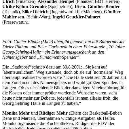
Ulrich
(Finanzen),
Alexander Hempel
(Finanzen BOT Herren),
Ulrike Köhm-Greunke
(Spielbetrieb),
Ute u. Günther Bender
(Technik),
Silke Dietrich
(Jugendwartin für Mädchen),
Günther
Mahler sen.
(Schiri-Wart),
Ingrid Geuckler-Palmert
(Pressewartin).
Foto: Günter Blinda (Mitte) übergibt gemeinsam mit Bürgermeister
Dieter Pitthan und Peter Carlstaedt in einer Feierstunde „20 Jahre
Georg-Sehring-Halle“ ein Erinnerungsgeschenk an den
Namensgeber und „Fundament-Spender“.
Die „Stadtpost“ schrieb dazu am 30.8.2001: „Sie kam auf
´abenteuerlichem´ Weg zustande, doch ob sie auf ´normalem´ Weg
überhaupt realisiert worden wäre ? Die Halle steht seit 20 Jahren auf
dem Fundament des Namensgebers und wohl größten Spenders in
Langen. Ob es der fehlende Blick der damaligen Vereinsführung für
die Kosten oder immer größer werdende Wünsche waren, steht
heute nicht mehr zur Debatte, jedenfalls ist man allseits froh, die
Georg-Sehring-Halle in Langen zu haben.“
Monika Mohr
und
Rüdiger Mohr
(Eltern der Basketball-Buben
Rene und Marcel), übernahmen wichtige Aufgaben als Helfer.
Monika organisierte die Kuchentheken, Rüdiger die EDV der
Basketballer. Beide waren seitdem vielfältig aktiv.