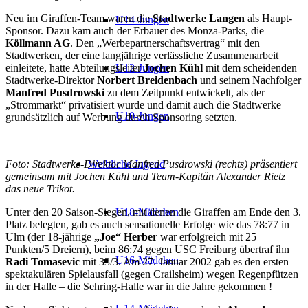
Neu im Giraffen-Team waren die
Stadtwerke Langen
als Haupt-
U14-Jungen
Sponsor. Dazu kam auch der Erbauer des Monza-Parks, die
Köllmann AG
. Den „Werbepartnerschaftsvertrag“ mit den
Stadtwerken, der eine langjährige verlässliche Zusammenarbeit
einleitete, hatte Abteilungsleiter
Jochen Kühl
mit dem scheidenden
U12-Jungen
Stadtwerke-Direktor
Norbert Breidenbach
und seinem Nachfolger
Manfred Pusdrowski
zu dem Zeitpunkt entwickelt, als der
„Strommarkt“ privatisiert wurde und damit auch die Stadtwerke
U10-Jungen
grundsätzlich auf Werbung durch Sponsoring setzten.
Foto: Stadtwerke-Direktor Manfred Pusdrowski (rechts) präsentiert
Weibliche Jugend
gemeinsam mit Jochen Kühl und Team-Kapitän Alexander Rietz
das neue Trikot.
Unter den 20 Saison-Siegen, mit denen die Giraffen am Ende den 3.
U18-Mädchen
Platz belegten, gab es auch sensationelle Erfolge wie das 78:77 in
Ulm (der 18-jährige
„Joe“ Herber
war erfolgreich mit 25
Punkten/5 Dreiern), beim 86:74 gegen USC Freiburg übertraf ihn
U16-Mädchen
Radi Tomasevic
mit 33/3. Am 27. Januar 2002 gab es den ersten
spektakulären Spielausfall (gegen Crailsheim) wegen Regenpfützen
in der Halle – die Sehring-Halle war in die Jahre gekommen !