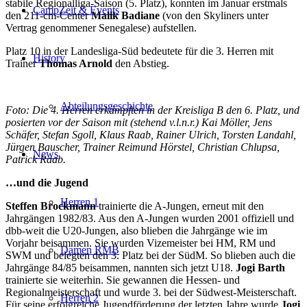
stabile Regionalliga-Saison (5. Platz), konnten im Januar erstmals
CampZeit & Events
den 211-cm-Center
Malik Badiane
(von den Skyliners unter
Vertrag genommener Senegalese) aufstellen.
Platz 10 in der Landesliga-Süd bedeutete für die 3. Herren mit
History
Trainer
Thomas Arnold
den Abstieg.
Abteilungsgeschichte
Foto: Die 4. Herren erkämpften in der Kreisliga B den 6. Platz, und
posierten vor der Saison mit (stehend v.l.n.r.) Kai Möller, Jens
Schäfer, Stefan Sgoll, Klaus Raab, Rainer Ulrich, Torsten Landahl,
Jürgen Bauscher, Trainer Reimund Hörstel, Christian Chlupsa,
News
Patrick Raab.
…und die Jugend
Herren 1
Steffen Brockmann
trainierte die A-Jungen, erneut mit den
Jahrgängen 1982/83. Aus den A-Jungen wurden 2001 offiziell und
dbb-weit die U20-Jungen, also blieben die Jahrgänge wie im
Vorjahr beisammen. Sie wurden Vizemeister bei HM, RM und
Damen RMB
SWM und belegten den 3. Platz bei der SüdM. So blieben auch die
Jahrgänge 84/85 beisammen, nannten sich jetzt U18.
Jogi Barth
trainierte sie weiterhin. Sie gewannen die Hessen- und
Regionalmeisterschaft und wurde 3. bei der Südwest-Meisterschaft.
Herren 2
Für seine erfolgreiche Jugendförderung der letzten Jahre wurde
Jogi