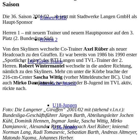
Saison
Die 36. Saison 2001/02 – ab jetzt mit Stadtwerke Langen GmbH als
Damen RMB
Haupt-Sponsor
Herren 1 – mit neuem Trainer und neuem Hauptsponsor auf den 3.
Platz (2. Bundesliga-Süd)
Herren 2
Von den Skyliners wechselte Co-Trainer
Axel Rüber
als neuer
Headcoach zu den Giraffen. Er war bereits von 1986 bis 1990 erster
„Sportlicher Leiter“ des BTI Langen und TVL-Trainer der 2.
Die Talent-Teams
Herren.
Robert Wintermantel
wechselte in die andere Richtung,
nämlich zu den Skyliners. Mehr cm unter die Körbe brachte der
216-cm-Center
Sascha Wittig
(vorher Mitteldeutscher BC). Und
auch
Mirko Damjanovic
, zuvor seit der B-Jugend im TVL aktiv,
Männliche Jugend
rückte nach.
U18-Jungen
Foto: Die Langener „Giraffen“ 2001/02 mit (stehend v.l.n.r.):
Bundesliga-Geschäftsführer Jürgen Barth, Abteilungsleiter Jochen
Kühl, Dominik Hennen, Ingmar Janke, Sascha Wittig, Mirko
Damjanovic, Alexander Rietz, Headcoach Axel Rüber; knieend:
U16-Jungen
Norman Lang, Radi Tomasevic, Sebastian Barth, Andreas Altmeyer,
Matondo Ngoma, Johannes Herber.