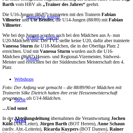
Barth
vom HBV als
„Trainer des Jahres“
geehrt.
Die U16-Jungen (86/87) trainierten mit den Trainern
Fabian
männliche Jugend
Villmeter
und
Ute Bender,
die U14-Jungen (88/89) mit
Fabian
Villmeter
.
Wie bei den Jungen wurden auch bei den Mädchen aus A- nun
weibliche Jugend
U20-Mädchen usw. Der TVL stellte keine U20, dafür aber trainierte
Vanessa Sturm
die U18-Mädchen, die in der Oberliga Platz 2
erreichten. Und mit
Vanessa Sturm
wurden auch die U16-
Mädchen (86/87) Hessen- und Regional-Vizemeister, Südwest-
Kinder
Meister und erreichten bei der Süddeutschen Meisterschaft den 4.
Platz
Webshops
Foto: Der Anfang war gemacht – die 88/89/90-er Mädchen mit
Trainerin Silke Dietrich hatten ihre erste Hessenmeisterschaft
gewonnen – als U14-Mädchen.
Suche
…Und sonst
In der
Abteilungsleitung
übernahmen die Verantwortung
Jochen
Menü
Kühl
(Abt.-Leiter),
Jürgen Barth
(BOT Herren),
Anne Schaun
(stellv. Abt.-Leiterin),
Ricarda Kuypers
(BOT Damen),
Rainer