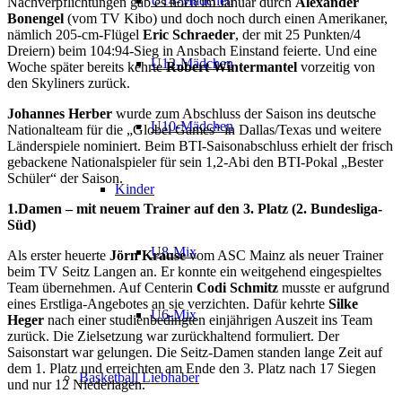
U14-Mädchen
Nachverpflichtungen gab es noch im Januar durch
Alexander
Bonengel
(vom TV Kibo) und doch noch durch einen Amerikaner,
nämlich 205-cm-Flügel
Eric Schraeder
, der mit 25 Punkten/4
Dreiern) beim 104:94-Sieg in Ansbach Einstand feierte. Und eine
U12-Mädchen
Woche später bereits kehrte
Robert Wintermantel
vorzeitig von
den Skyliners zurück.
Johannes Herber
wurde zum Abschluss der Saison ins deutsche
U10-Mädchen
Nationalteam für die „Globel Games“ in Dallas/Texas und weitere
Länderspiele nominiert. Beim BTI-Saisonabschluss erhielt der frisch
gebackene Nationalspieler für sein 1,2-Abi den BTI-Pokal „Bester
Schüler“ der Saison.
Kinder
1.Damen – mit neuem Trainer auf den 3. Platz (2. Bundesliga-
Süd)
U8-Mix
Als erster heuerte
Jörn Krause
vom ASC Mainz als neuer Trainer
beim TV Seitz Langen an. Er konnte ein weitgehend eingespieltes
Team übernehmen. Auf Centerin
Codi Schmitz
musste er aufgrund
eines Erstliga-Angebotes an sie verzichten. Dafür kehrte
Silke
U6-Mix
Heger
nach einer studienbedingten einjährigen Auszeit ins Team
zurück. Die Zielsetzung war zurückhaltend formuliert. Der
Saisonstart war gelungen. Die Seitz-Damen standen lange Zeit auf
dem 1. Platz und erreichten am Ende den 3. Platz nach 17 Siegen
Basketball Liebhaber
und nur 12 Niederlagen.