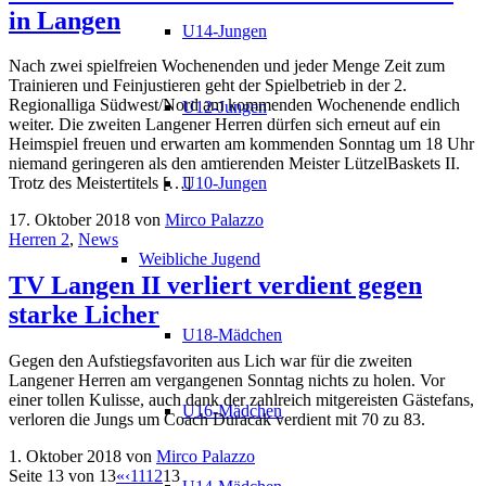
in Langen
U14-Jungen
Nach zwei spielfreien Wochenenden und jeder Menge Zeit zum
Trainieren und Feinjustieren geht der Spielbetrieb in der 2.
Regionalliga Südwest/Nord am kommenden Wochenende endlich
U12-Jungen
weiter. Die zweiten Langener Herren dürfen sich erneut auf ein
Heimspiel freuen und erwarten am kommenden Sonntag um 18 Uhr
niemand geringeren als den amtierenden Meister LützelBaskets II.
U10-Jungen
Trotz des Meistertitels […]
17. Oktober 2018
von
Mirco Palazzo
Herren 2
,
News
Weibliche Jugend
TV Langen II verliert verdient gegen
starke Licher
U18-Mädchen
Gegen den Aufstiegsfavoriten aus Lich war für die zweiten
Langener Herren am vergangenen Sonntag nichts zu holen. Vor
einer tollen Kulisse, auch dank der zahlreich mitgereisten Gästefans,
U16-Mädchen
verloren die Jungs um Coach Duracak verdient mit 70 zu 83.
1. Oktober 2018
von
Mirco Palazzo
Seite 13 von 13
«
‹
11
12
13