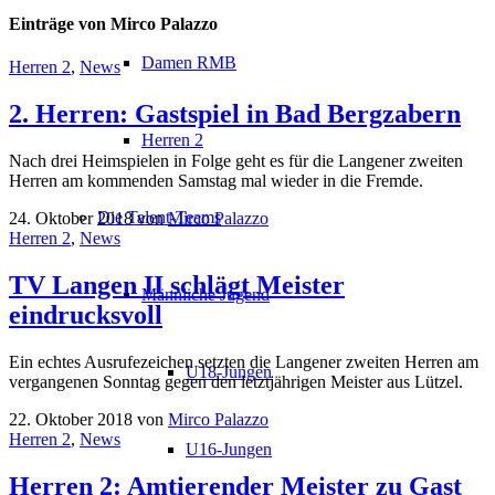
Einträge von Mirco Palazzo
Damen RMB
Herren 2
,
News
2. Herren: Gastspiel in Bad Bergzabern
Herren 2
Nach drei Heimspielen in Folge geht es für die Langener zweiten
Herren am kommenden Samstag mal wieder in die Fremde.
Die Talent-Teams
24. Oktober 2018
von
Mirco Palazzo
Herren 2
,
News
TV Langen II schlägt Meister
Männliche Jugend
eindrucksvoll
Ein echtes Ausrufezeichen setzten die Langener zweiten Herren am
U18-Jungen
vergangenen Sonntag gegen den letztjährigen Meister aus Lützel.
22. Oktober 2018
von
Mirco Palazzo
Herren 2
,
News
U16-Jungen
Herren 2: Amtierender Meister zu Gast