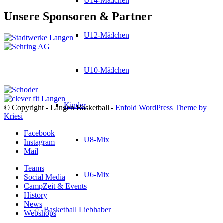
U14-Mädchen
Unsere Sponsoren & Partner
U12-Mädchen
U10-Mädchen
Kinder
© Copyright - Langen Basketball -
Enfold WordPress Theme by
Kriesi
Facebook
U8-Mix
Instagram
Mail
Teams
U6-Mix
Social Media
CampZeit & Events
History
News
Basketball Liebhaber
Webshops