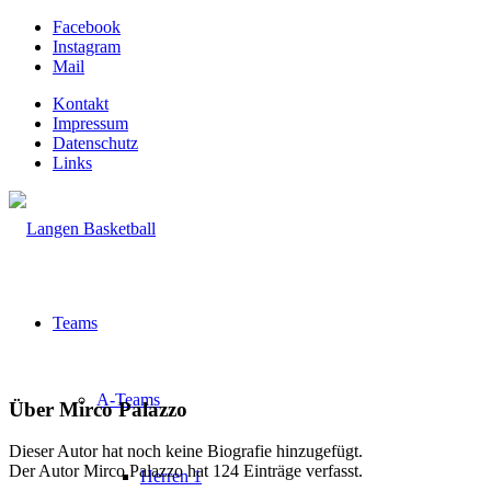
Facebook
Instagram
Mail
Kontakt
Impressum
Datenschutz
Links
Teams
A-Teams
Über
Mirco Palazzo
Dieser Autor hat noch keine Biografie hinzugefügt.
Der Autor
Mirco Palazzo
hat 124 Einträge verfasst.
Herren 1