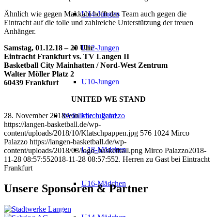
Ähnlich wie gegen Makkabi hofft das Team auch gegen die
U14-Jungen
Eintracht auf die tolle und zahlreiche Unterstützung der treuen
Anhänger.
Samstag, 01.12.18 – 20 Uhr
U12-Jungen
Eintracht Frankfurt vs. TV Langen II
Basketball City Mainhatten / Nord-West Zentrum
Walter Möller Platz 2
U10-Jungen
60439 Frankfurt
UNITED WE STAND
28. November 2018
/
von
Mirco Palazzo
Weibliche Jugend
https://langen-basketball.de/wp-
content/uploads/2018/10/Klatschpappen.jpg
576
1024
Mirco
Palazzo
https://langen-basketball.de/wp-
U18-Mädchen
content/uploads/2018/08/logo_basketball.png
Mirco Palazzo
2018-
11-28 08:57:55
2018-11-28 08:57:55
2. Herren zu Gast bei Eintracht
Frankfurt
U16-Mädchen
Unsere Sponsoren & Partner