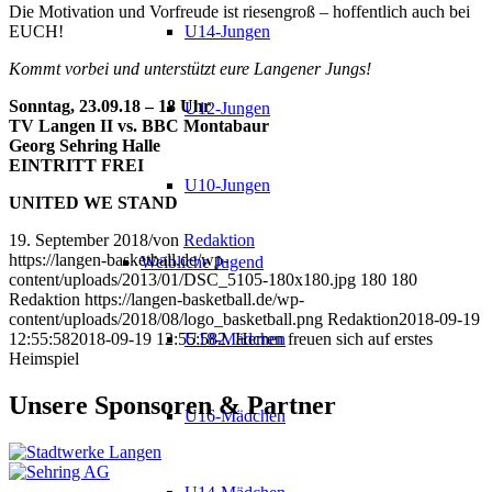
Die Motivation und Vorfreude ist riesengroß – hoffentlich auch bei
EUCH!
U14-Jungen
Kommt vorbei und unterstützt eure Langener Jungs!
Sonntag, 23.09.18 – 18 Uhr
U12-Jungen
TV Langen II vs. BBC Montabaur
Georg Sehring Halle
EINTRITT FREI
U10-Jungen
UNITED WE STAND
19. September 2018
/
von
Redaktion
https://langen-basketball.de/wp-
Weibliche Jugend
content/uploads/2013/01/DSC_5105-180x180.jpg
180
180
Redaktion
https://langen-basketball.de/wp-
content/uploads/2018/08/logo_basketball.png
Redaktion
2018-09-19
12:55:58
2018-09-19 12:55:58
2. Herren freuen sich auf erstes
U18-Mädchen
Heimspiel
Unsere Sponsoren & Partner
U16-Mädchen