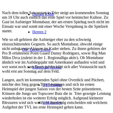
Nach dem tollen Saisonstart in Trier steigt am kommenden Sonntag
Damen RMB
um 18 Uhr auch endlich das erste Spiel vor heimischer Kulisse.
Zu
Gast ist Aufsteiger Montabaur, der am ersten Spieltag noch nicht im
Einsatz war und somit mit einer Woche Verspätung in die Spielzeit
startet.
Herren 2
Wie so oft gehören die Aufsteiger eher zu den schwierig
einzuschätzenden Gegnern. So auch Montabaur, obwohl einige
nicht unbekannte Akteure im Kader stehen. Zu ihnen gehören der
Die Talent-Teams
Pro B erfahrenen Point Guard Danny Rodriguez, sowie Big Man
Milos Drca (zuletzt in der 1. Regionalliga aktiv). Ob Montabaur
ähnlich wie im Aufstiegsjahr mit Amerikaner auflaufen wird und
wer sonst noch zum Team gehört klärt sich aller Voraussicht nach
Männliche Jugend
wohl erst am Sonntag auf dem Feld.
Langen, auch im kommenden Spiel ohne Overdick und Püchert,
möchte den Sieg gegen Trier bestätigen und sich im ersten
U18-Jungen
Heimspiel der jungen Saison von der besten Seite präsentieren.
Können die Jungs um Topscorer Butz die in
Trier gezeigte Leistung
wiederholen ist ein weiterer Erfolg möglich. Aufgrund kleinerer
Blessuren wird sich wohl erst kurzfristig entscheiden mit welchem
U16-Jungen
Aufgebot der TVL ins erste Heimspiel gehen kann.