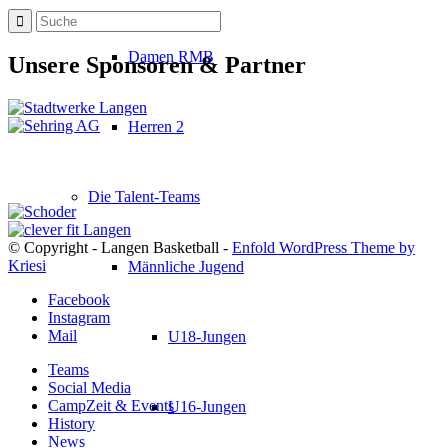
Damen RMB
Unsere Sponsoren & Partner
Herren 2
Die Talent-Teams
© Copyright - Langen Basketball -
Enfold WordPress Theme by
Kriesi
Männliche Jugend
Facebook
Instagram
Mail
U18-Jungen
Teams
Social Media
CampZeit & Events
U16-Jungen
History
News