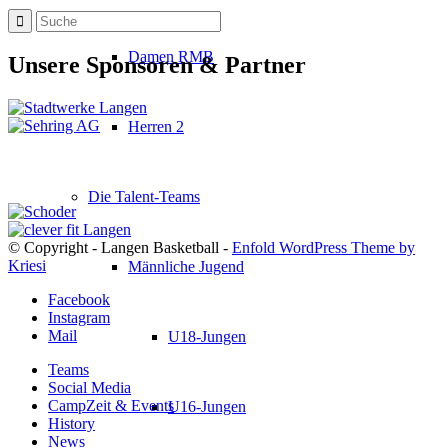
Damen RMB
Unsere Sponsoren & Partner
Herren 2
Die Talent-Teams
© Copyright - Langen Basketball -
Enfold WordPress Theme by
Kriesi
Männliche Jugend
Facebook
Instagram
Mail
U18-Jungen
Teams
Social Media
CampZeit & Events
U16-Jungen
History
News