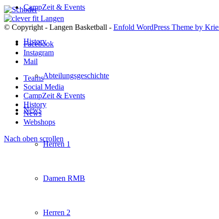
CampZeit & Events
© Copyright - Langen Basketball -
Enfold WordPress Theme by Krie
History
Facebook
Instagram
Mail
Abteilungsgeschichte
Teams
Social Media
CampZeit & Events
History
News
News
Webshops
Nach oben scrollen
Herren 1
Damen RMB
Herren 2