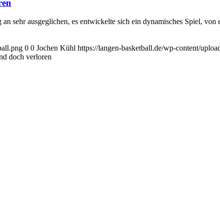
ren
sehr ausgeglichen, es entwickelte sich ein dynamisches Spiel, von e
ball.png
0
0
Jochen Kühl
https://langen-basketball.de/wp-content/uplo
d doch verloren