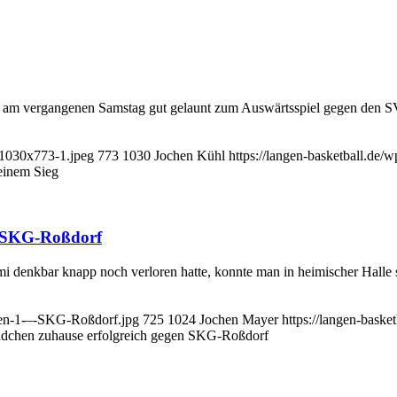
 vergangenen Samstag gut gelaunt zum Auswärtsspiel gegen den SV D
-1030x773-1.jpeg
773
1030
Jochen Kühl
https://langen-basketball.de/
einem Sieg
n SKG-Roßdorf
 denkbar knapp noch verloren hatte, konnte man in heimischer Halle 
hen-1-–-SKG-Roßdorf.jpg
725
1024
Jochen Mayer
https://langen-baske
chen zuhause erfolgreich gegen SKG-Roßdorf