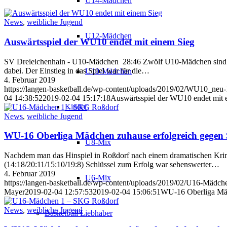
U14-Mädchen
News
,
weibliche Jugend
U12-Mädchen
Auswärtsspiel der WU10 endet mit einem Sieg
SV Dreieichenhain - U10-Mädchen 28:46 Zwölf U10-Mädchen sind am
dabei. Der Einstieg in das Spiel war für die…
U10-Mädchen
4. Februar 2019
https://langen-basketball.de/wp-content/uploads/2019/02/WU10_neu
04 14:38:52
2019-02-04 15:17:18
Auswärtsspiel der WU10 endet mit 
Kinder
News
,
weibliche Jugend
WU-16 Oberliga Mädchen zuhause erfolgreich gege
U8-Mix
Nachdem man das Hinspiel in Roßdorf nach einem dramatischen Krimi
(14:18/20:11/15:10/19:8) Schlüssel zum Erfolg war sehenswerter…
4. Februar 2019
U6-Mix
https://langen-basketball.de/wp-content/uploads/2019/02/U16-Mädc
Mayer
2019-02-04 12:57:53
2019-02-04 15:06:51
WU-16 Oberliga Mäd
News
,
weibliche Jugend
Basketball Liebhaber