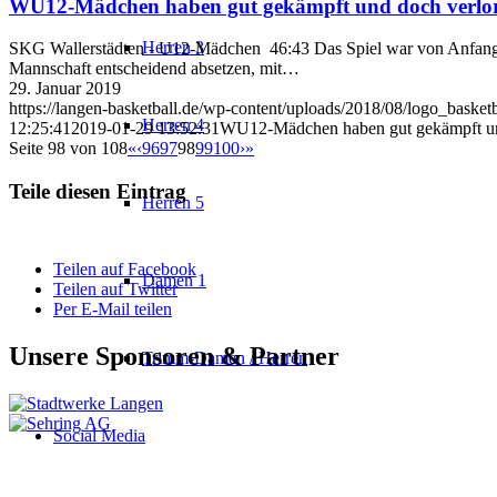
WU12-Mädchen haben gut gekämpft und doch verlo
Herren 3
SKG Wallerstädten - U12-Mädchen 46:43 Das Spiel war von Anfang an 
Mannschaft entscheidend absetzen, mit…
29. Januar 2019
https://langen-basketball.de/wp-content/uploads/2018/08/logo_basket
Herren 4
12:25:41
2019-01-29 13:52:31
WU12-Mädchen haben gut gekämpft un
Seite 98 von 108
«
‹
96
97
98
99
100
›
»
Teile diesen Eintrag
Herren 5
Teilen auf Facebook
Damen 1
Teilen auf Twitter
Per E-Mail teilen
Unsere Sponsoren & Partner
Trimm-Damen / Herren
Social Media