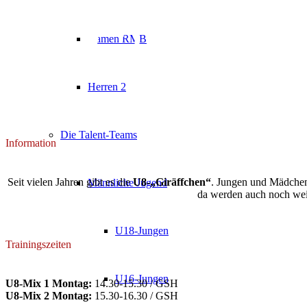
U8-Mix
Damen RMB
Herren 2
Die Talent-Teams
Information
Seit vielen Jahren gibt es die
U8-„Giräffchen“
. Jungen und Mädchen
Männliche Jugend
da werden auch noch weit
U18-Jungen
Trainingszeiten
U16-Jungen
U8-Mix 1 Montag:
14.30-15.30 / GSH
U8-Mix 2 Montag:
15.30-16.30 / GSH