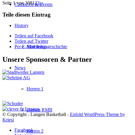
Seite 1 von 108
1
2
3
›
»
CampZeit & Events
Teile diesen Eintrag
History
Teilen auf Facebook
Teilen auf Twitter
Per E-Mail teilen
Abteilungsgeschichte
Unsere Sponsoren & Partner
News
Herren 1
Damen RMB
© Copyright - Langen Basketball -
Enfold WordPress Theme by
Kriesi
Facebook
Herren 2