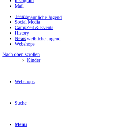
Instagram
Mail
Teams
männliche Jugend
Social Media
CampZeit & Events
History
News
weibliche Jugend
Webshops
Nach oben scrollen
Kinder
Webshops
Suche
Menü