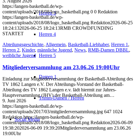
3. August 2026
https://langen-basketball.de/wp-
content/uploads/2018/08/logo_basketball.png
0
0
Redaktion
Herren 3
https://langen-basketball.de/wp-
content/uploads/2018/08/logo_basketball.png
Redaktion
2026-06-25
18:24:13
2026-06-25 18:24:13
RMB CROWDFUNDING
STARTET
Herren 4
Abteilungsgeschichte
,
Allgemein
,
Basketball-Liebhaber
,
Herren 1
,
Herren 2
,
Kinder
,
männliche Jugend
,
News
,
RMB-Damen DBBL
,
weibliche Jugend
Herren 5
Mitgliederversammlung am 23.06.26 19:00Uhr
Damen 1
Einladung zur Mitgliederversammlung der Basketball-Abteilung des
TV 1862 Langen e.V. Der Abteilungs-Vorstand der Basketball-
Abteilung des TV 1862 Langen e.v. lädt hiermit zur Jahres-
Hauptversammlung (JHV) der Basketball-Abteilung am…
Trimm-Damen / Herren
9. Juni 2026
https://langen-basketball.de/wp-
content/uploads/2017/03/mitgliederversammlung.jpg
647
1024
Redaktion
https://langen-basketball.de/wp-
Social Media
content/uploads/2018/08/logo_basketball.png
Redaktion
2026-06-09
19:38:20
2026-06-09 19:39:20
Mitgliederversammlung am 23.06.26
19:00Uhr