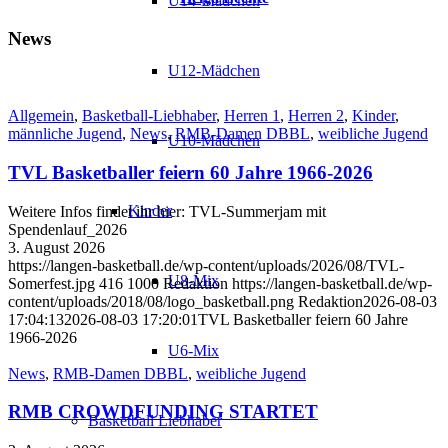
U14-Mädchen
News
U12-Mädchen
Allgemein
,
Basketball-Liebhaber
,
Herren 1
,
Herren 2
,
Kinder
,
männliche Jugend
,
News
,
RMB-Damen DBBL
,
weibliche Jugend
U10-Mädchen
TVL Basketballer feiern 60 Jahre 1966-2026
Kinder
Weitere Infos findet ihr hier: TVL-Summerjam mit
Spendenlauf_2026
3. August 2026
https://langen-basketball.de/wp-content/uploads/2026/08/TVL-
U8-Mix
Somerfest.jpg
416
1000
Redaktion
https://langen-basketball.de/wp-
content/uploads/2018/08/logo_basketball.png
Redaktion
2026-08-03
17:04:13
2026-08-03 17:20:01
TVL Basketballer feiern 60 Jahre
1966-2026
U6-Mix
News
,
RMB-Damen DBBL
,
weibliche Jugend
RMB CROWDFUNDING STARTET
Basketball Liebhaber