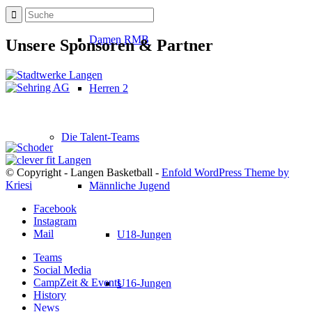
Damen RMB
Unsere Sponsoren & Partner
Herren 2
Die Talent-Teams
© Copyright - Langen Basketball -
Enfold WordPress Theme by
Kriesi
Männliche Jugend
Facebook
Instagram
Mail
U18-Jungen
Teams
Social Media
CampZeit & Events
U16-Jungen
History
News