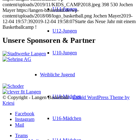
content/uploads/2019/11/KIDS_CAMP2018.jpeg
398
530
Jochen
U14-Jungen
Mayer
https://langen-basketball.de/wp-
content/uploads/2018/08/logo_basketball.png
Jochen Mayer
2019-
12-04 19:57:39
2019-12-04 19:58:07
Starte das Neue Jahr mit einem
Basketballcamp !
U12-Jungen
Unsere Sponsoren & Partner
U10-Jungen
Weibliche Jugend
U18-Mädchen
© Copyright - Langen Basketball -
Enfold WordPress Theme by
Kriesi
Facebook
U16-Mädchen
Instagram
Mail
Teams