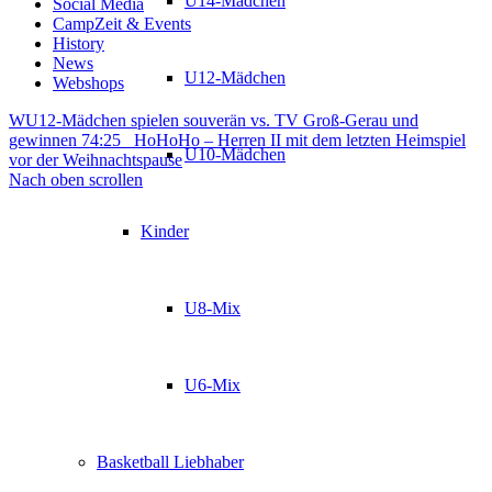
U14-Mädchen
Social Media
CampZeit & Events
History
News
U12-Mädchen
Webshops
WU12-Mädchen spielen souverän vs. TV Groß-Gerau und
gewinnen 74:25
HoHoHo – Herren II mit dem letzten Heimspiel
U10-Mädchen
vor der Weihnachtspause
Nach oben scrollen
Kinder
U8-Mix
U6-Mix
Basketball Liebhaber