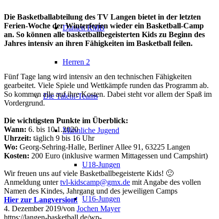
Die Basketballabteilung des TV Langen bietet in der letzten
Ferien-Woche der Winterferien wieder ein Basketball-Camp
Damen RMB
an. So können alle basketballbegeisterten Kids zu Beginn des
Jahres intensiv an ihren Fähigkeiten im Basketball feilen.
Herren 2
Fünf Tage lang wird intensiv an den technischen Fähigkeiten
gearbeitet. Viele Spiele und Wettkämpfe runden das Programm ab.
So kommen alle auf ihre Kosten. Dabei steht vor allem der Spaß im
Die Talent-Teams
Vordergrund.
Die wichtigsten Punkte im Überblick:
Wann:
6. bis 10.1.2020
Männliche Jugend
Uhrzeit:
täglich 9 bis 16 Uhr
Wo:
Georg-Sehring-Halle, Berliner Allee 91, 63225 Langen
Kosten:
200 Euro (inklusive warmen Mittagessen und Campshirt)
U18-Jungen
Wir freuen uns auf viele Basketballbegeisterte Kids! 🙂
Anmeldung unter
tvl-kidscamp@gmx.de
mit Angabe des vollen
Namen des Kindes, Jahrgang und des jeweiligen Camps
U16-Jungen
Hier zur Langversion!
4. Dezember 2019
/
von
Jochen Mayer
https://langen-basketball.de/wp-