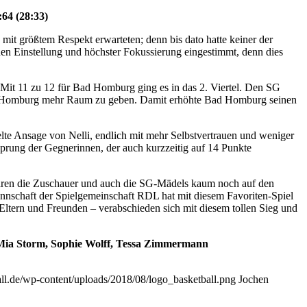
64 (28:33)
it größtem Respekt erwarteten; denn bis dato hatte keiner der
en Einstellung und höchster Fokussierung eingestimmt, denn dies
t. Mit 11 zu 12 für Bad Homburg ging es in das 2. Viertel. Den SG
Bad Homburg mehr Raum zu geben. Damit erhöhte Bad Homburg seinen
lte Ansage von Nelli, endlich mit mehr Selbstvertrauen und weniger
sprung der Gegnerinnen, der auch kurzzeitig auf 14 Punkte
 waren die Zuschauer und auch die SG-Mädels kaum noch auf den
annschaft der Spielgemeinschaft RDL hat mit diesem Favoriten-Spiel
Eltern und Freunden – verabschieden sich mit diesem tollen Sieg und
, Mia Storm, Sophie Wolff, Tessa Zimmermann
ball.de/wp-content/uploads/2018/08/logo_basketball.png
Jochen