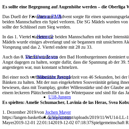
Es sollte eine Begegnung auf Augenhöhe werden – die Oberlig
Damen RMB
Das Duell der Favoriten am 1. Advent sorgte für einen spannungsgela
beiden Mannschaften ein Spiel verloren. Die SG Mädels wurden von H
sollte der Schlüssel zum Sieg werden.
Herren 2
In das 1. Viertel starteten die beiden Mannschaften mit hoher Intensi
Mädels wurde einiges abverlangt und sie begannen mit unsicheren 
Vorsprung und das 2. Viertel endete mit 28 zu 33.
Die Talent-Teams
Auch das 3. Viertel wurde von den Bad Homburgerinnen dominiert und
Angst dagegen zu halten, sorgte dafür, dass die Spannung ab der 39.
angestiegen war, nun konstant schmelzen.
Männliche Jugend
Bei einer noch verbleibenden Restspielzeit von 46 Sekunden, bei de
Bänken zu halten. Mit der nun eingekehrten Souveränität gelang ihne
bewiesen, dass mit Teamplay, großer Willensstärke und der Glaube an
einem leckeren Plätzchenbuffet in die Winterpause und sind für das Ja
U18-Jungen
Es spielten:
Amelie Schumacher, Lavinia de las Heras, Svea Kobu
1. Dezember 2019
/
von
Jochen Mayer
U16-Jungen
https://langen-basketball.de/wp-content/uploads/2019/11/WU14-LL-1
Mayer
2019-12-01 22:01:14
2019-12-02 07:18:37
Spielgemeinschaft R