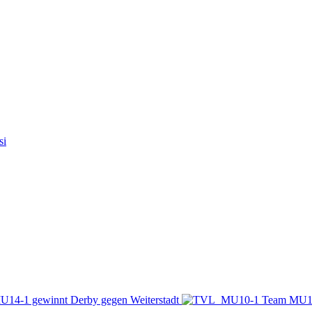
si
MU10-