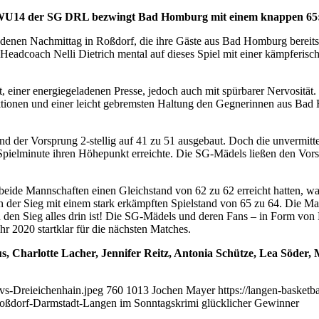
a WU14 der SG DRL bezwingt Bad Homburg mit einem knappen 65:
denen Nachmittag in Roßdorf, die ihre Gäste aus Bad Homburg bereits m
eadcoach Nelli Dietrich mental auf dieses Spiel mit einer kämpferisch
tät, einer energiegeladenen Presse, jedoch auch mit spürbarer Nervositä
Aktionen und einer leicht gebremsten Haltung den Gegnerinnen aus 
 der Vorsprung 2-stellig auf 41 zu 51 ausgebaut. Doch die unvermitte
 Spielminute ihren Höhepunkt erreichte. Die SG-Mädels ließen den Vor
r beide Mannschaften einen Gleichstand von 62 zu 62 erreicht hatten,
n der Sieg mit einem stark erkämpften Spielstand von 65 zu 64. Die M
 den Sieg alles drin ist! Die SG-Mädels und deren Fans – in Form von 
hr 2020 startklar für die nächsten Matches.
s, Charlotte Lacher, Jennifer Reitz, Antonia Schütze, Lea Söder
vs-Dreieichenhain.jpeg
760
1013
Jochen Mayer
https://langen-basket
oßdorf-Darmstadt-Langen im Sonntagskrimi glücklicher Gewinner