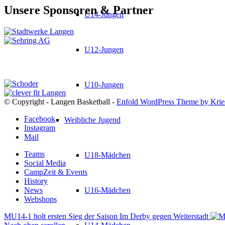
Unsere Sponsoren & Partner
U14-Jungen
U12-Jungen
U10-Jungen
© Copyright - Langen Basketball -
Enfold WordPress Theme by Krie
Facebook
Weibliche Jugend
Instagram
Mail
Teams
U18-Mädchen
Social Media
CampZeit & Events
History
News
U16-Mädchen
Webshops
MU14-1 holt ersten Sieg der Saison Im Derby gegen Weiterstadt