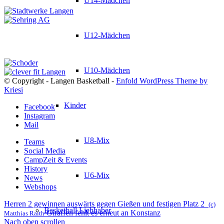
U14-Mädchen
U12-Mädchen
U10-Mädchen
© Copyright - Langen Basketball -
Enfold WordPress Theme by
Kriesi
Kinder
Facebook
Instagram
Mail
U8-Mix
Teams
Social Media
CampZeit & Events
History
U6-Mix
News
Webshops
Herren 2 gewinnen auswärts gegen Gießen und festigen Platz 2
(c)
Basketball Liebhaber
Giraffen fehlt es erneut an Konstanz
Matthias Raith
Nach oben scrollen