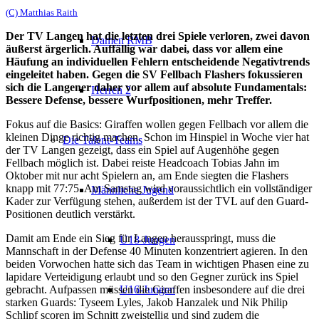
(C) Matthias Raith
Der TV Langen hat die letzten drei Spiele verloren, zwei davon
Damen RMB
äußerst ärgerlich. Auffällig war dabei, dass vor allem eine
Häufung an individuellen Fehlern entscheidende Negativtrends
eingeleitet haben. Gegen die SV Fellbach Flashers fokussieren
sich die Langener daher vor allem auf absolute Fundamentals:
Herren 2
Bessere Defense, bessere Wurfpositionen, mehr Treffer.
Fokus auf die Basics: Giraffen wollen gegen Fellbach vor allem die
kleinen Dinge richtig machen. Schon im Hinspiel in Woche vier hat
Die Talent-Teams
der TV Langen gezeigt, dass ein Spiel auf Augenhöhe gegen
Fellbach möglich ist. Dabei reiste Headcoach Tobias Jahn im
Oktober mit nur acht Spielern an, am Ende siegten die Flashers
knapp mit 77:75. Am Samstag wird voraussichtlich ein vollständiger
Männliche Jugend
Kader zur Verfügung stehen, außerdem ist der TVL auf den Guard-
Positionen deutlich verstärkt.
Damit am Ende ein Sieg für Langen herausspringt, muss die
U18-Jungen
Mannschaft in der Defense 40 Minuten konzentriert agieren. In den
beiden Vorwochen hatte sich das Team in wichtigen Phasen eine zu
lapidare Verteidigung erlaubt und so den Gegner zurück ins Spiel
gebracht. Aufpassen müssen die Giraffen insbesondere auf die drei
U16-Jungen
starken Guards: Tyseem Lyles, Jakob Hanzalek und Nik Philip
Schlipf scoren im Schnitt zweistellig und sind zudem die