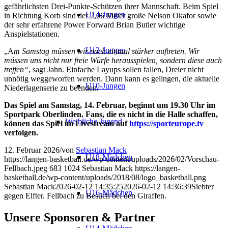
gefährlichsten Drei-Punkte-Schützen ihrer Mannschaft. Beim Spiel
U14-Jungen
in Richtung Korb sind der 2,06 Meter große Nelson Okafor sowie
der sehr erfahrene Power Forward Brian Butler wichtige
Anspielstationen.
U12-Jungen
„A
m Samstag müssen wir noch einmal stärker auftreten. Wir
müssen uns nicht nur freie Würfe herausspielen, sondern diese auch
treffen“
, sagt Jahn. Einfache Layups sollen fallen, Dreier nicht
unnötig weggeworfen werden. Dann kann es gelingen, die aktuelle
U10-Jungen
Niederlagenserie zu beenden.
Das Spiel am Samstag, 14. Februar, beginnt um 19.30 Uhr im
Sportpark Oberlinden. Fans, die es nicht in die Halle schaffen,
Weibliche Jugend
können das Spiel im Livestream auf
https://sporteurope.tv
verfolgen.
12. Februar 2026
/
von
Sebastian Mack
U18-Mädchen
https://langen-basketball.de/wp-content/uploads/2026/02/Vorschau-
Fellbach.jpeg
683
1024
Sebastian Mack
https://langen-
basketball.de/wp-content/uploads/2018/08/logo_basketball.png
Sebastian Mack
2026-02-12 14:35:25
2026-02-12 14:36:39
Siebter
U16-Mädchen
gegen Elfter. Fellbach zu Besuch bei den Giraffen.
Unsere Sponsoren & Partner