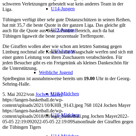
schweren Verletzungen gebeutelt war kein anderes Team in der
U14-Jungen
Liga.
Tübingen verfügt über sehr gute Distanzschützen in seinen Reihen,
hat mit 35,7 die beste Quote in der ganzen Liga. Das gleiche gilt
U12-Jungen
auch für die Quote aus dem 2-Punkte Bereich, auch da hat
Tübingen ligaweit die beste prozentuale Trefferquote.
Die Giraffen wollen aber wie schon am letzten Samstag gegen
U10-Jungen
Limburg nochmal alle Kräfte in die Waagschale werfen und sich mit
einer guten Leistung von ihren Zuschauern verabschieden. Für
jeden Besucher gibt es ein Freigetränk als kleines Dankeschön für
die Unterstützung.
Weibliche Jugend
Spielbeginn ist ausnahmsweise bereits um
19.00
Uhr in der Georg-
Sehring-Halle.
U18-Mädchen
5. Mai 2022
/
von
Jochen Mayer
https://langen-basketball.de/wp-
content/uploads/2021/10/KHB_9143.jpeg
768
1024
Jochen Mayer
https://langen-basketball.de/wp-
U16-Mädchen
content/uploads/2018/08/logo_basketball.png
Jochen Mayer
2022-
05-05 22:19:09
2022-05-05 22:19:09
Saisonfinale der Giraffen gegen
die Tübingen Tigers