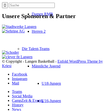
Damen RMB
Unsere Sponsoren & Partner
Herren 2
Die Talent-Teams
© Copyright - Langen Basketball -
Enfold WordPress Theme by
Kriesi
Männliche Jugend
Facebook
Instagram
Mail
U18-Jungen
Teams
Social Media
CampZeit & Events
U16-Jungen
History
News