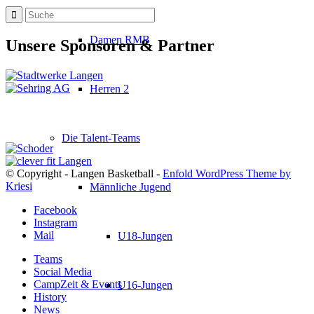
Damen RMB
Unsere Sponsoren & Partner
Herren 2
Die Talent-Teams
© Copyright - Langen Basketball -
Enfold WordPress Theme by
Kriesi
Männliche Jugend
Facebook
Instagram
Mail
U18-Jungen
Teams
Social Media
CampZeit & Events
U16-Jungen
History
News