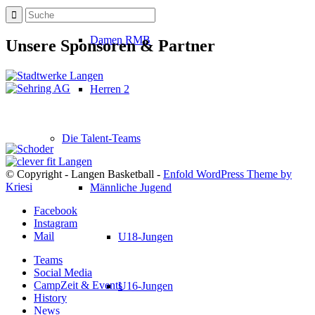
Damen RMB
Unsere Sponsoren & Partner
Herren 2
Die Talent-Teams
© Copyright - Langen Basketball -
Enfold WordPress Theme by
Kriesi
Männliche Jugend
Facebook
Instagram
Mail
U18-Jungen
Teams
Social Media
CampZeit & Events
U16-Jungen
History
News