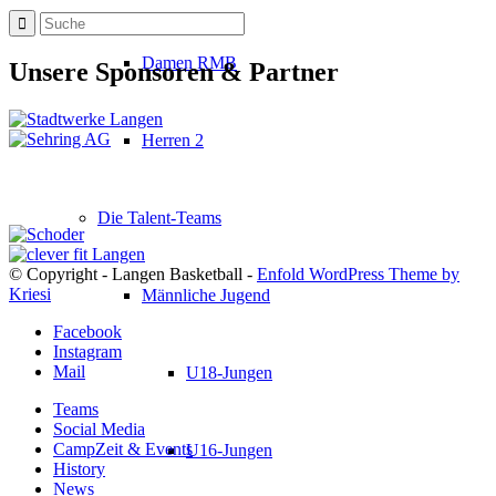
Damen RMB
Unsere Sponsoren & Partner
Herren 2
Die Talent-Teams
© Copyright - Langen Basketball -
Enfold WordPress Theme by
Kriesi
Männliche Jugend
Facebook
Instagram
Mail
U18-Jungen
Teams
Social Media
CampZeit & Events
U16-Jungen
History
News