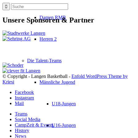
Damen RMB
Unsere Sponsoren & Partner
Herren 2
Die Talent-Teams
© Copyright - Langen Basketball -
Enfold WordPress Theme by
Kriesi
Männliche Jugend
Facebook
Instagram
Mail
U18-Jungen
Teams
Social Media
CampZeit & Events
U16-Jungen
History
News