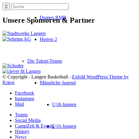
Damen RMB
Unsere Sponsoren & Partner
Herren 2
Die Talent-Teams
© Copyright - Langen Basketball -
Enfold WordPress Theme by
Kriesi
Männliche Jugend
Facebook
Instagram
Mail
U18-Jungen
Teams
Social Media
CampZeit & Events
U16-Jungen
History
News