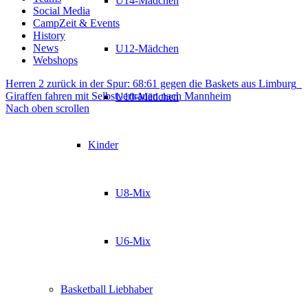
U14-Mädchen
Social Media
CampZeit & Events
History
News
U12-Mädchen
Webshops
Herren 2 zurück in der Spur: 68:61 gegen die Baskets aus Limburg
Giraffen fahren mit Selbstvertrauen nach Mannheim
U10-Mädchen
Nach oben scrollen
Kinder
U8-Mix
U6-Mix
Basketball Liebhaber