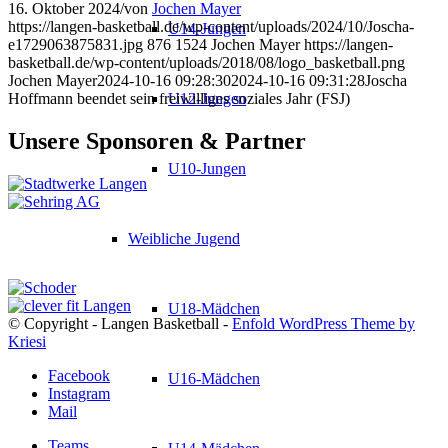
16. Oktober 2024
/
von
Jochen Mayer
https://langen-basketball.de/wp-content/uploads/2024/10/Joscha-
U14-Jungen
e1729063875831.jpg
876
1524
Jochen Mayer
https://langen-
basketball.de/wp-content/uploads/2018/08/logo_basketball.png
Jochen Mayer
2024-10-16 09:28:30
2024-10-16 09:31:28
Joscha
Hoffmann beendet sein freiwilliges soziales Jahr (FSJ)
U12-Jungen
Unsere Sponsoren & Partner
U10-Jungen
Weibliche Jugend
U18-Mädchen
© Copyright - Langen Basketball -
Enfold WordPress Theme by
Kriesi
Facebook
U16-Mädchen
Instagram
Mail
Teams