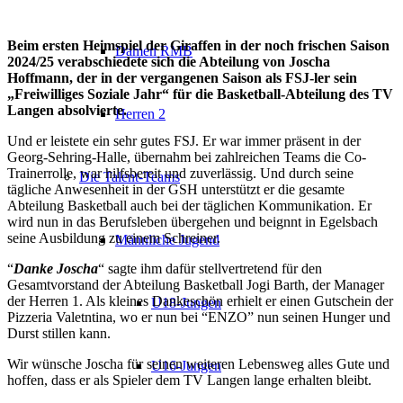
Beim ersten Heimspiel der Giraffen in der noch frischen Saison
Damen RMB
2024/25 verabschiedete sich die Abteilung von Joscha
Hoffmann, der in der vergangenen Saison als FSJ-ler sein
„Freiwilliges Soziale Jahr“ für die Basketball-Abteilung des TV
Langen absolvierte.
Herren 2
Und er leistete ein sehr gutes FSJ. Er war immer präsent in der
Georg-Sehring-Halle, übernahm bei zahlreichen Teams die Co-
Trainerrolle, war hilfsbereit und zuverlässig. Und durch seine
Die Talent-Teams
tägliche Anwesenheit in der GSH unterstützt er die gesamte
Abteilung Basketball auch bei der täglichen Kommunikation. Er
wird nun in das Berufsleben übergehen und beignnt in Egelsbach
seine Ausbildung zu einem Schreiner.
Männliche Jugend
“
Danke Joscha
“ sagte ihm dafür stellvertretend für den
Gesamtvorstand der Abteilung Basketball Jogi Barth, der Manager
der Herren 1. Als kleines Dankeschön erhielt er einen Gutschein der
U18-Jungen
Pizzeria Valetntina, wo er nun bei “ENZO” nun seinen Hunger und
Durst stillen kann.
Wir wünsche Joscha für seinen weiteren Lebensweg alles Gute und
U16-Jungen
hoffen, dass er als Spieler dem TV Langen lange erhalten bleibt.