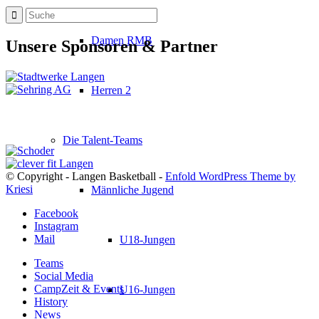
Damen RMB
Unsere Sponsoren & Partner
Herren 2
Die Talent-Teams
© Copyright - Langen Basketball -
Enfold WordPress Theme by
Kriesi
Männliche Jugend
Facebook
Instagram
Mail
U18-Jungen
Teams
Social Media
CampZeit & Events
U16-Jungen
History
News