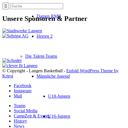
Damen RMB
Unsere Sponsoren & Partner
Herren 2
Die Talent-Teams
© Copyright - Langen Basketball -
Enfold WordPress Theme by
Kriesi
Männliche Jugend
Facebook
Instagram
Mail
U18-Jungen
Teams
Social Media
CampZeit & Events
U16-Jungen
History
News