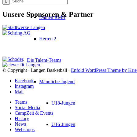
Unsere Sponsoren & Partner
Damen RMB
Herren 2
Die Talent-Teams
© Copyright - Langen Basketball -
Enfold WordPress Theme by Krie
Facebook
Männliche Jugend
Instagram
Mail
Teams
U18-Jungen
Social Media
CampZeit & Events
History
News
U16-Jungen
Webshops