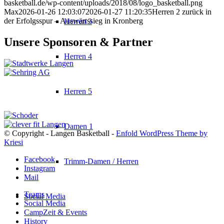
basketball.de/wp-content/uploads/2018/08/logo_basketball.png
Max
2026-01-26 12:03:07
2026-01-27 11:20:35
Herren 2 zurück in
der Erfolgsspur – Auswärtssieg in Kronberg
Herren 3
Unsere Sponsoren & Partner
Herren 4
Herren 5
Damen 1
© Copyright - Langen Basketball -
Enfold WordPress Theme by
Kriesi
Facebook
Trimm-Damen / Herren
Instagram
Mail
Teams
Social Media
Social Media
CampZeit & Events
History