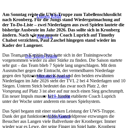
Am Sonntag reiste die UWS-Truppe zum Tabellenschlusslicht
Damen RMB
nach Kronberg. Für die Jungs stand Wiedergutmachung auf
der To-Do-Liste – zwei Niederlagen aus zwei Spielen lautete die
bisherige Ausbeute im Jahr 2026. Das sollte sich in Kronberg
ändern. Nach wie vor musste Coach Luprich auf Timothy
Herren 2
Chabot verzichten, Paul Zaschel hingegen stand wieder im
Kader der Langener.
Das Team um Kapitän Butz hatte sich in der Trainingswoche
Die Talent-Teams
vorgenommen wieder zu alter Stärke zu finden. Die Saison startete
sehr gut – das Team blieb 7 Spiele lang ungeschlagen. Mit dem
Ausrutscher gegen die Eintracht, der vermeidbaren Niederlage
gegen den Spitzenreiter aus Kassel und den beiden erwähnten
Männliche Jugend
Niederlagen im Jahr 2026 steht der TVL 2 bei 4 Niederlagen und 10
Siegen. Unterm Strich bedeutet das zwar noch Platz 2, der
Vorsprung auf Platz 3 ist aber auf nur noch einen Sieg geschrumpft.
Ein neuer Impuls musste her – hierfür etablierte Coach Luprich
U18-Jungen
unter der Woche unter anderem ein neues Spielsystem.
Das Spiel begann mit einer starken Leistung der UWS-Truppe.
Dank der gut funktionierenden Ganzfeldpresse erzwungen die
U16-Jungen
Besucher aus Langen viele Ballverluste der Kronberger. Immer
wieder war es Lewe, der seine Finger im Spiel hatte. Kronberg