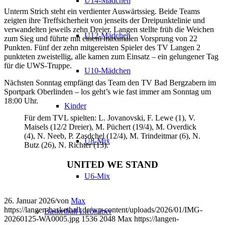
U14-Mädchen
Unterm Strich steht ein verdienter Auswärtssieg. Beide Teams
zeigten ihre Treffsicherheit von jenseits der Dreipunktelinie und
verwandelten jeweils zehn Dreier. Langen stellte früh die Weichen
U12-Mädchen
zum Sieg und führte mit einem maximalen Vorsprung von 22
Punkten. Fünf der zehn mitgereisten Spieler des TV Langen 2
punkteten zweistellig, alle kamen zum Einsatz – ein gelungener Tag
für die UWS-Truppe.
U10-Mädchen
Nächsten Sonntag empfängt das Team den TV Bad Bergzabern im
Sportpark Oberlinden – los geht’s wie fast immer am Sonntag um
18:00 Uhr.
Kinder
Für dem TVL spielten: L. Jovanovski, F. Lewe (1), V.
Maisels (12/2 Dreier), M. Püchert (19/4), M. Overdick
(4), N. Neeb, P. Zasdchel (12/4), M. Trindeitmar (6), N.
U8-Mix
Butz (26), N. Richter (13).
UNITED WE STAND
U6-Mix
26. Januar 2026
/
von
Max
https://langen-basketball.de/wp-content/uploads/2026/01/IMG-
Basketball Liebhaber
20260125-WA0005.jpg
1536
2048
Max
https://langen-