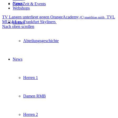
News
CampZeit & Events
Webshops
TV Langen unterliegt gegen OrangeAcademy
TVL
(C) matthias raith
MU14-1 vs. Frankfurt Skyliners
History
Nach oben scrollen
Abteilungsgeschichte
News
Herren 1
Damen RMB
Herren 2