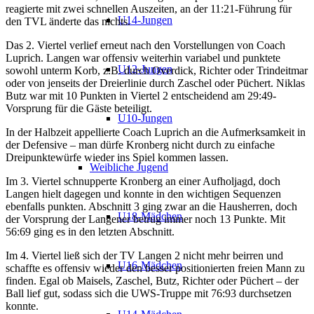
reagierte mit zwei schnellen Auszeiten, an der 11:21-Führung für
U14-Jungen
den TVL änderte das nichts.
Das 2. Viertel verlief erneut nach den Vorstellungen von Coach
Luprich. Langen war offensiv weiterhin variabel und punktete
U12-Jungen
sowohl unterm Korb, z.B. durch Overdick, Richter oder Trindeitmar
oder von jenseits der Dreierlinie durch Zaschel oder Püchert. Niklas
Butz war mit 10 Punkten in Viertel 2 entscheidend am 29:49-
Vorsprung für die Gäste beteiligt.
U10-Jungen
In der Halbzeit appellierte Coach Luprich an die Aufmerksamkeit in
der Defensive – man dürfe Kronberg nicht durch zu einfache
Dreipunktewürfe wieder ins Spiel kommen lassen.
Weibliche Jugend
Im 3. Viertel schnupperte Kronberg an einer Aufholjagd, doch
Langen hielt dagegen und konnte in den wichtigen Sequenzen
ebenfalls punkten. Abschnitt 3 ging zwar an die Hausherren, doch
U18-Mädchen
der Vorsprung der Langener betrug immer noch 13 Punkte. Mit
56:69 ging es in den letzten Abschnitt.
Im 4. Viertel ließ sich der TV Langen 2 nicht mehr beirren und
U16-Mädchen
schaffte es offensiv wieder den besser positionierten freien Mann zu
finden. Egal ob Maisels, Zaschel, Butz, Richter oder Püchert – der
Ball lief gut, sodass sich die UWS-Truppe mit 76:93 durchsetzen
konnte.