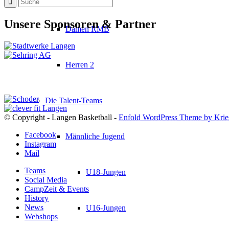
Unsere Sponsoren & Partner
Damen RMB
Herren 2
Die Talent-Teams
© Copyright - Langen Basketball -
Enfold WordPress Theme by Krie
Facebook
Männliche Jugend
Instagram
Mail
Teams
U18-Jungen
Social Media
CampZeit & Events
History
News
U16-Jungen
Webshops