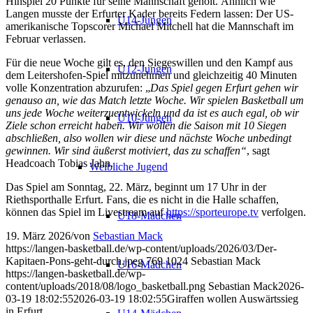
Hinspiel 20 Punkte für seine Mannschaft geholt. Ähnlich wie
Langen musste der Erfurter Kader bereits Federn lassen: Der US-
U14-Jungen
amerikanische Topscorer Michael Mitchell hat die Mannschaft im
Februar verlassen.
Für die neue Woche gilt es, den Siegeswillen und den Kampf aus
U12-Jungen
dem Leitershofen-Spiel mitzunehmen und gleichzeitig 40 Minuten
volle Konzentration abzurufen: „
Das Spiel gegen Erfurt gehen wir
genauso an, wie das Match letzte Woche. Wir spielen Basketball um
uns jede Woche weiterzuentwickeln und da ist es auch egal, ob wir
U10-Jungen
Ziele schon erreicht haben. Wir wollen die Saison mit 10 Siegen
abschließen, also wollen wir diese und nächste Woche unbedingt
gewinnen. Wir sind äußerst motiviert, das zu schaffen“
, sagt
Headcoach Tobias Jahn.
Weibliche Jugend
Das Spiel am Sonntag, 22. März, beginnt um 17 Uhr in der
Riethsporthalle Erfurt. Fans, die es nicht in die Halle schaffen,
können das Spiel im Livestream auf
https://sporteurope.tv
verfolgen.
U18-Mädchen
19. März 2026
/
von
Sebastian Mack
https://langen-basketball.de/wp-content/uploads/2026/03/Der-
Kapitaen-Pons-geht-durch.jpeg
769
1024
Sebastian Mack
U16-Mädchen
https://langen-basketball.de/wp-
content/uploads/2018/08/logo_basketball.png
Sebastian Mack
2026-
03-19 18:02:55
2026-03-19 18:02:55
Giraffen wollen Auswärtssieg
in Erfurt