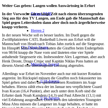
Weiter Gas geben: Langen wollen Auswärtssieg in Erfurt
Damen RMB
In der Vorwoche sah es lange Zeit nach einem überzeugenden
Sieg aus für den TV Langen, am Ende gab die Mannschaft das
Spiel gegen Leitershofen dann aber doch noch ärgerlicherweise
knapp verloren.
Herren 2
In der neuen Woche soll es besser laufen. Im Duell gegen die
Zwölftplatzierten CATL Basketball Löwen aus Erfurt will die
Mannschaft von Headcoach Tobias Jahn zurück auf die Siegesspur.
Die Talent-Teams
Im Hinspiel Mitte November hatten die Giraffen beim Endergebnis
von 98:94 knapp die Nase vorn und läuteten eine vier Spiele
anhaltende Siegesserie ein. Insbesondere Alex Lagerman, aber auch
Henk Droste, Drago Crnjac und Kapitän Niklas Pons hatten an
Männliche Jugend
diesem Abend eine überzeugende Leistung abgerufen.
Allerdings war Erfurt im November auch nur mit kurzer Rotation
angereist. Im Rückspiel müssen die Giraffen noch fokussierter ins
U18-Jungen
Spiel gehen und dabei die spielerfahrenen Routiniers im Auge
behalten. Hierzu zählt etwa der im Januar neu verpflichtete Guard
Ivan Kucan (16,4 Punkte), aber auch unter dem Korb sind die
Erfurter dank Noah Kamdem (14,3) und Paul Albrecht (13,1) mit
U16-Jungen
viel Erfahrung ausgestattet. Doch auch den talentierten Youngster
Musa Abra müssen die Langener im Auge behalten, er hatte im