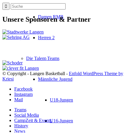
Damen RMB
Unsere Sponsoren & Partner
Herren 2
Die Talent-Teams
© Copyright - Langen Basketball -
Enfold WordPress Theme by
Kriesi
Männliche Jugend
Facebook
Instagram
Mail
U18-Jungen
Teams
Social Media
CampZeit & Events
U16-Jungen
History
News