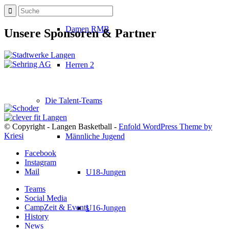
Damen RMB
Unsere Sponsoren & Partner
Herren 2
Die Talent-Teams
© Copyright - Langen Basketball -
Enfold WordPress Theme by
Kriesi
Männliche Jugend
Facebook
Instagram
Mail
U18-Jungen
Teams
Social Media
CampZeit & Events
U16-Jungen
History
News