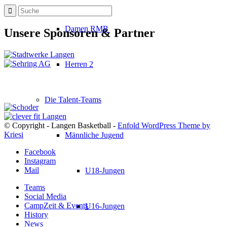
Damen RMB
Unsere Sponsoren & Partner
Herren 2
Die Talent-Teams
© Copyright - Langen Basketball -
Enfold WordPress Theme by
Kriesi
Männliche Jugend
Facebook
Instagram
Mail
U18-Jungen
Teams
Social Media
CampZeit & Events
U16-Jungen
History
News