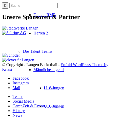
Damen RMB
Unsere Sponsoren & Partner
Herren 2
Die Talent-Teams
© Copyright - Langen Basketball -
Enfold WordPress Theme by
Kriesi
Männliche Jugend
Facebook
Instagram
Mail
U18-Jungen
Teams
Social Media
CampZeit & Events
U16-Jungen
History
News