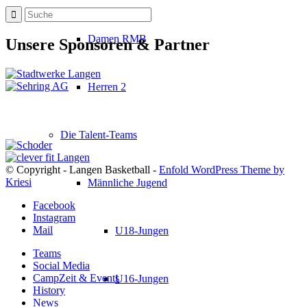
Damen RMB
Unsere Sponsoren & Partner
Herren 2
Die Talent-Teams
© Copyright - Langen Basketball -
Enfold WordPress Theme by
Kriesi
Männliche Jugend
Facebook
Instagram
Mail
U18-Jungen
Teams
Social Media
CampZeit & Events
U16-Jungen
History
News