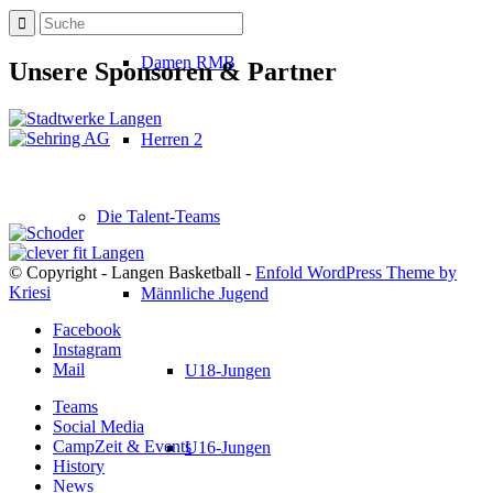
Damen RMB
Unsere Sponsoren & Partner
Herren 2
Die Talent-Teams
© Copyright - Langen Basketball -
Enfold WordPress Theme by
Kriesi
Männliche Jugend
Facebook
Instagram
Mail
U18-Jungen
Teams
Social Media
CampZeit & Events
U16-Jungen
History
News