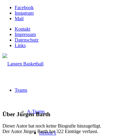
Facebook
Instagram
Mail
Kontakt
Impressum
Datenschutz
Links
Teams
A-Teams
Über
Jürgen Barth
Dieser Autor hat noch keine Biografie hinzugefügt.
Der Autor
Jürgen Barth
hat 322 Einträge verfasst.
Herren 1