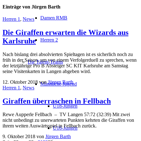
Einträge von Jürgen Barth
Damen RMB
Herren 1
,
News
Die Giraffen erwarten die Wizards aus
Karlsruhe
Herren 2
Nach bislang drei absolvierten Spieltagen ist es sicherlich noch zu
früh in der Saison, um von einem Verfolgerduell zu sprechen, wenn
Die Talent-Teams
der letztjährige Pro B Absteiger SC KIT Karlsruhe am Samstag
seine Visitenkarten in Langen abgeben wird.
12. Oktober 2018
von
Jürgen Barth
Männliche Jugend
Herren 1
,
News
Giraffen überraschen in Fellbach
U18-Jungen
Rewe Aupperle Fellbach – TV Langen 57:72 (32:39) Mit zwei
nicht unbedingt zu unerwarteten Punkten kehrten die Giraffen von
ihrem weiten Auswärtsspiel in Fellbach zurück.
U16-Jungen
9. Oktober 2018
von
Jürgen Barth