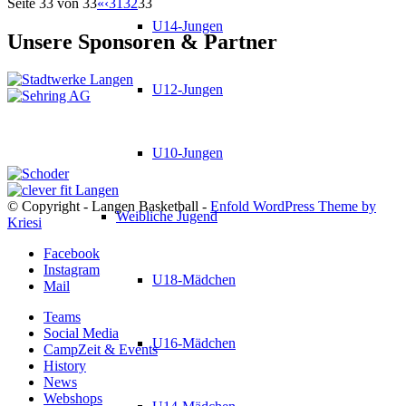
Seite 33 von 33
«
‹
31
32
33
U14-Jungen
Unsere Sponsoren & Partner
U12-Jungen
U10-Jungen
© Copyright - Langen Basketball -
Enfold WordPress Theme by
Weibliche Jugend
Kriesi
Facebook
Instagram
U18-Mädchen
Mail
Teams
Social Media
U16-Mädchen
CampZeit & Events
History
News
Webshops