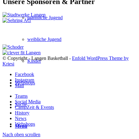
Unsere Sponsoren & Partner
männliche Jugend
weibliche Jugend
© Copyright - Langen Basketball -
Enfold WordPress Theme by
Kinder
Kriesi
Facebook
Instagram
Webshops
Mail
Teams
Social Media
Suche
CampZeit & Events
History
News
Webshops
Menü
Nach oben scrollen