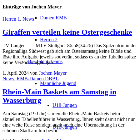
Einträge von Jochen Mayer
Damen RMB
Herren 1
,
News
Giraffen verteilen keine Ostergeschenke
Herren 2
TV Langen – MTV Stuttgart 86:58(34:26) Das Spitzentrio in der
Regionalliga Südwest gab sich am Ostersamstag keine Blöße und
löste ihre Aufgabe jeweils souverän, sodass es an der Tabellenspitze
Die Talent-Teams
keine Veränderungen gab.
1. April 2024
von
Jochen Mayer
News
,
RMB-Damen DBBL
Männliche Jugend
Rhein-Main Baskets am Samstag in
Wasserburg
U18-Jungen
Am Samstag (19 Uhr) starten die Rhein-Main Baskets beim
aktuellen Tabellenführer in Wasserburg. Ihnen steht damit nicht nur
eine weite Reise sondern auch noch eine Übernachtung in der
U16-Jungen
schönen Stadt am Inn bevor.