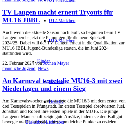
U14-Mädchen
TV Langen macht erneut Tryouts für
MU16 JBBL
U12-Mädchen
Auch wenn die aktuelle Saison noch läuft, so beginnen beim TV
Langen bereits jetzt die Planungen für die neue Spielzeit
U10-Mädchen
2024/25. Dabei will der TV Langen erneut in die Qualifikation zur
MU16 JBBL Jugend-Bundesliga starten, die im Juni 2024
stattfinden wird.
Kinder
22. Februar 2024
von
Jochen Mayer
männliche Jugend
,
News
An Karneval testet die MU16-3 mit zwei
U8-Mix
Niederlagen und einem Sieg
Am Karnevalswochenende startete die MU16/3 mit dem ersten von
U6-Mix
drei Testspielen in Pfungstadt. Im ersten Testspiel absolvierten Juel,
Jonathan und Robert ihre ersten Spiele in der MU16. Die junge
Langener Mannschaft zeigte gute Ansätze, indem sie den Ball gut
bewegte und Fasstbreaks nutzte, um leichte Punkte zu erzielen.
Basketball Liebhaber