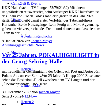
CampZeit & Events
KKK Haiterbach – TV Langen 53:79(21:32) Mit einem
ungefährdeten Auswärtssieg beim Aufsteiger KKK Haiterbach ist
das Team von Coach Tobias Jahn erfolgreich in das Jahr 2024
History
gestartet und bleibt damit erster Verfolger des Tabellenführers
Karlsruhe. Beide Neuzugänge, Leon Fertig und Mike Agyemang,
gaben ein vielversprechendes Debut und deuteten an, dass sie dem
Team in der […]
Abteilungsgeschichte
8. Januar 2024
von
Jochen Mayer
Abteilungsgeschichte
,
News
News
Vor 25 Jahren. POKALHIGHLIGHT in
der Georg-Sehring-Halle
Herren 1
mit freundlicher Genehmigung der Offenbach-Post und Autor Jörn
Polzin: Aus unserer Serie „Vor 25 Jahren“: Knapp 2000 Zuschauer
sehen das Basketball-Duell zwischen dem TV Langen und der
„Übermannschaft“ Alba Berlin
Damen RMB
30. Dezember 2023
von
Jochen Mayer
Seite 3 von 24
‹
1
2
3
4
5
›
»
Herren 2