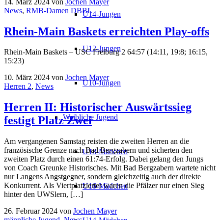
14. März 2024
von
Jochen Mayer
News
,
RMB-Damen DBBL
U14-Jungen
Rhein-Main Baskets erreichten Play-offs
U12-Jungen
Rhein-Main Baskets – USC Freiburg 2 64:57 (14:11, 19:8; 16:15,
15:23)
10. März 2024
von
Jochen Mayer
U10-Jungen
Herren 2
,
News
Herren II: Historischer Auswärtssieg
Weibliche Jugend
festigt Platz Zwei
Am vergangenen Samstag reisten die zweiten Herren an die
französische Grenze nach Bad Bergzabern und sicherten den
U18-Mädchen
zweiten Platz durch einen 61:74-Erfolg. Dabei gelang den Jungs
von Coach Greunke Historisches. Mit Bad Bergzabern wartete nicht
nur Langens Angstgegner, sondern gleichzeitig auch der direkte
Konkurrent. Als Viertplatzierter waren die Pfälzer nur einen Sieg
U16-Mädchen
hinter den UWSlern, […]
26. Februar 2024
von
Jochen Mayer
männliche Jugend
,
News