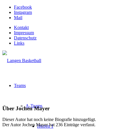
Facebook
Instagram
Mail
Kontakt
Impressum
Datenschutz
Links
Teams
A-Teams
Über
Jochen Mayer
Dieser Autor hat noch keine Biografie hinzugefügt.
Der Autor
Jochen Mayer
hat 236 Einträge verfasst.
Herren 1