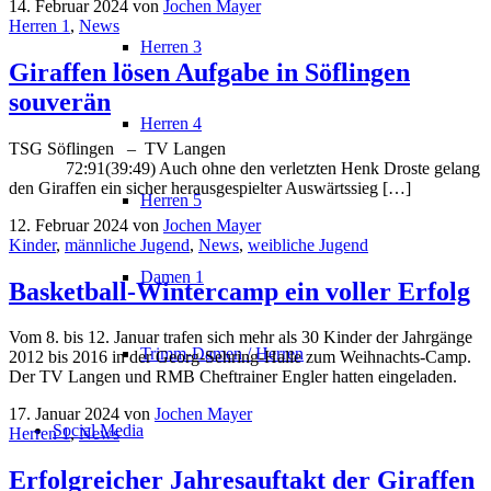
14. Februar 2024
von
Jochen Mayer
Herren 1
,
News
Herren 3
Giraffen lösen Aufgabe in Söflingen
souverän
Herren 4
TSG Söflingen – TV Langen
72:91(39:49) Auch ohne den verletzten Henk Droste gelang
den Giraffen ein sicher herausgespielter Auswärtssieg […]
Herren 5
12. Februar 2024
von
Jochen Mayer
Kinder
,
männliche Jugend
,
News
,
weibliche Jugend
Damen 1
Basketball-Wintercamp ein voller Erfolg
Vom 8. bis 12. Januar trafen sich mehr als 30 Kinder der Jahrgänge
Trimm-Damen / Herren
2012 bis 2016 in der Georg-Sehring-Halle zum Weihnachts-Camp.
Der TV Langen und RMB Cheftrainer Engler hatten eingeladen.
17. Januar 2024
von
Jochen Mayer
Social Media
Herren 1
,
News
Erfolgreicher Jahresauftakt der Giraffen