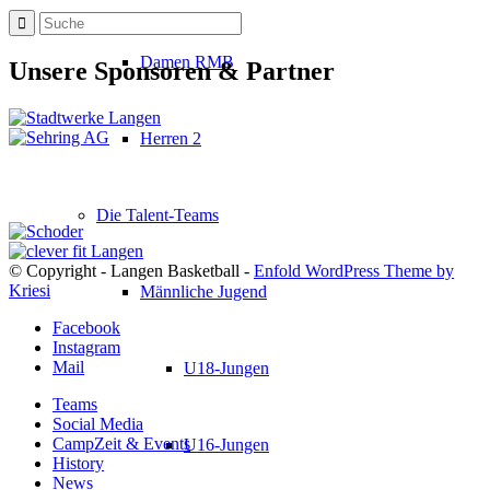
Damen RMB
Unsere Sponsoren & Partner
Herren 2
Die Talent-Teams
© Copyright - Langen Basketball -
Enfold WordPress Theme by
Kriesi
Männliche Jugend
Facebook
Instagram
Mail
U18-Jungen
Teams
Social Media
CampZeit & Events
U16-Jungen
History
News