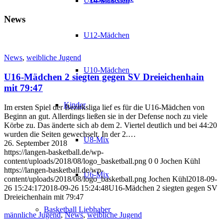
U14-Mädchen
News
U12-Mädchen
News
,
weibliche Jugend
U10-Mädchen
U16-Mädchen 2 siegten gegen SV Dreieichenhain
mit 79:47
Kinder
Im ersten Spiel der Bezirksliga lief es für die U16-Mädchen von
Beginn an gut. Allerdings ließen sie in der Defense noch zu viele
Körbe zu. Das änderte sich ab dem 2. Viertel deutlich und bei 44:20
wurden die Seiten gewechselt. In der 2.…
U8-Mix
26. September 2018
https://langen-basketball.de/wp-
content/uploads/2018/08/logo_basketball.png
0
0
Jochen Kühl
https://langen-basketball.de/wp-
U6-Mix
content/uploads/2018/08/logo_basketball.png
Jochen Kühl
2018-09-
26 15:24:17
2018-09-26 15:24:48
U16-Mädchen 2 siegten gegen SV
Dreieichenhain mit 79:47
Basketball Liebhaber
männliche Jugend
,
News
,
weibliche Jugend