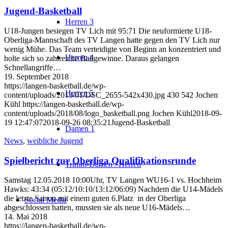
Jugend-Basketball
Herren 3
U18-Jungen besiegen TV Lich mit 95:71 Die neuformierte U18-
Oberliga-Mannschaft des TV Langen hatte gegen den TV Lich nur
wenig Mühe. Das Team verteidigte von Beginn an konzentriert und
Herren 4
holte sich so zahlreiche Ballgewinne. Daraus gelangen
Schnellangriffe…
19. September 2018
https://langen-basketball.de/wp-
Herren 5
content/uploads/2013/01/DSC_2655-542x430.jpg
430
542
Jochen
Kühl
https://langen-basketball.de/wp-
content/uploads/2018/08/logo_basketball.png
Jochen Kühl
2018-09-
19 12:47:07
2018-09-26 08:35:21
Jugend-Basketball
Damen 1
News
,
weibliche Jugend
Spielbericht zur Oberliga Qualifikationsrunde
Trimm-Damen / Herren
Samstag 12.05.2018 10:00Uhr, TV Langen WU16-1 vs. Hochheim
Hawks: 43:34 (05:12/10:10/13:12/06:09) Nachdem die U14-Mädels
die letzte Saison mit einem guten 6.Platz in der Oberliga
Social Media
abgeschlossen hatten, mussten sie als neue U16-Mädels…
14. Mai 2018
https://langen-basketball.de/wp-