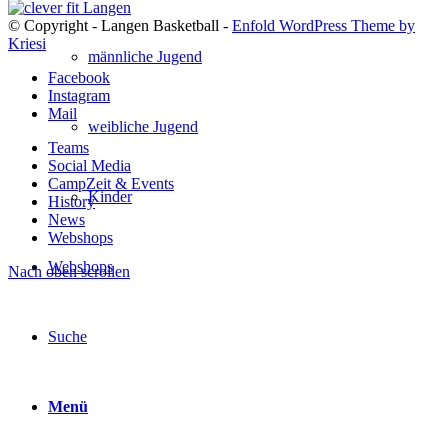
© Copyright - Langen Basketball -
Enfold WordPress Theme by
Kriesi
männliche Jugend
Facebook
Instagram
Mail
weibliche Jugend
Teams
Social Media
CampZeit & Events
Kinder
History
News
Webshops
Webshops
Nach oben scrollen
Suche
Menü