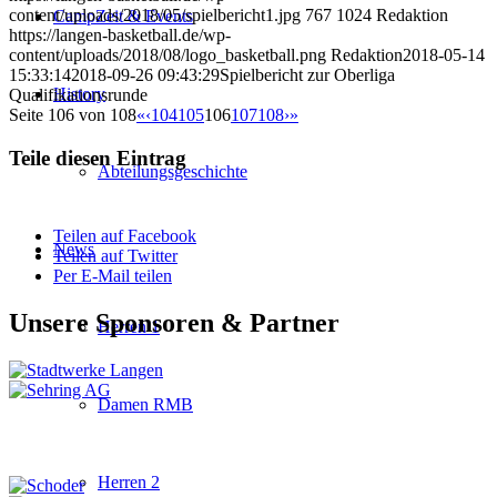
content/uploads/2018/05/spielbericht1.jpg
767
1024
Redaktion
CampZeit & Events
https://langen-basketball.de/wp-
content/uploads/2018/08/logo_basketball.png
Redaktion
2018-05-14
15:33:14
2018-09-26 09:43:29
Spielbericht zur Oberliga
History
Qualifikationsrunde
Seite 106 von 108
«
‹
104
105
106
107
108
›
»
Teile diesen Eintrag
Abteilungsgeschichte
Teilen auf Facebook
News
Teilen auf Twitter
Per E-Mail teilen
Unsere Sponsoren & Partner
Herren 1
Damen RMB
Herren 2