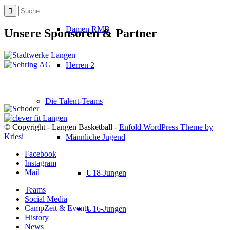
Damen RMB
Unsere Sponsoren & Partner
Herren 2
Die Talent-Teams
© Copyright - Langen Basketball -
Enfold WordPress Theme by
Kriesi
Männliche Jugend
Facebook
Instagram
Mail
U18-Jungen
Teams
Social Media
CampZeit & Events
U16-Jungen
History
News