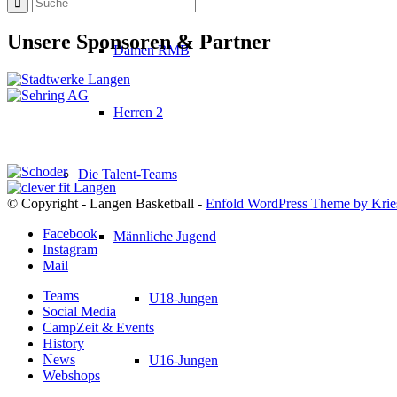
Unsere Sponsoren & Partner
Damen RMB
Herren 2
Die Talent-Teams
© Copyright - Langen Basketball -
Enfold WordPress Theme by Krie
Facebook
Männliche Jugend
Instagram
Mail
Teams
U18-Jungen
Social Media
CampZeit & Events
History
News
U16-Jungen
Webshops