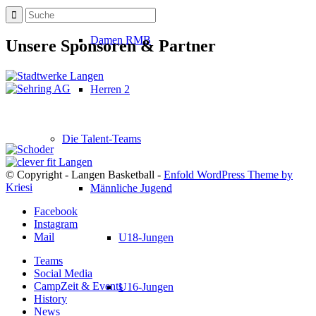
Damen RMB
Unsere Sponsoren & Partner
Herren 2
Die Talent-Teams
© Copyright - Langen Basketball -
Enfold WordPress Theme by
Kriesi
Männliche Jugend
Facebook
Instagram
Mail
U18-Jungen
Teams
Social Media
CampZeit & Events
U16-Jungen
History
News