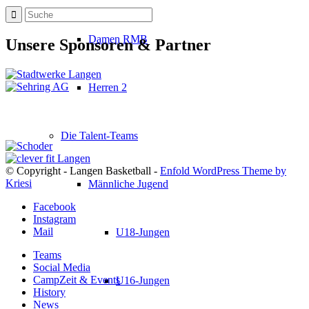
Damen RMB
Unsere Sponsoren & Partner
Herren 2
Die Talent-Teams
© Copyright - Langen Basketball -
Enfold WordPress Theme by
Kriesi
Männliche Jugend
Facebook
Instagram
Mail
U18-Jungen
Teams
Social Media
CampZeit & Events
U16-Jungen
History
News