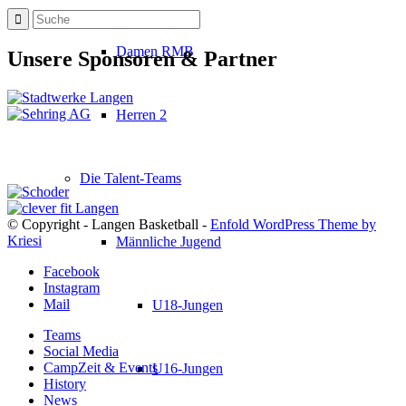
Damen RMB
Unsere Sponsoren & Partner
Herren 2
Die Talent-Teams
© Copyright - Langen Basketball -
Enfold WordPress Theme by
Kriesi
Männliche Jugend
Facebook
Instagram
Mail
U18-Jungen
Teams
Social Media
CampZeit & Events
U16-Jungen
History
News