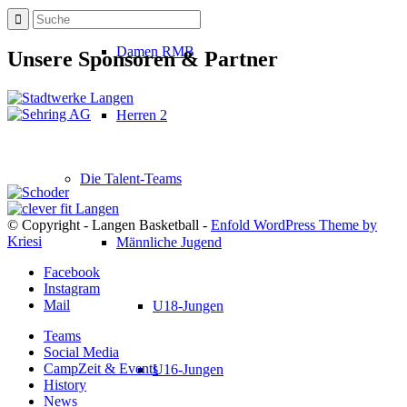
Damen RMB
Unsere Sponsoren & Partner
Herren 2
Die Talent-Teams
© Copyright - Langen Basketball -
Enfold WordPress Theme by
Kriesi
Männliche Jugend
Facebook
Instagram
Mail
U18-Jungen
Teams
Social Media
CampZeit & Events
U16-Jungen
History
News